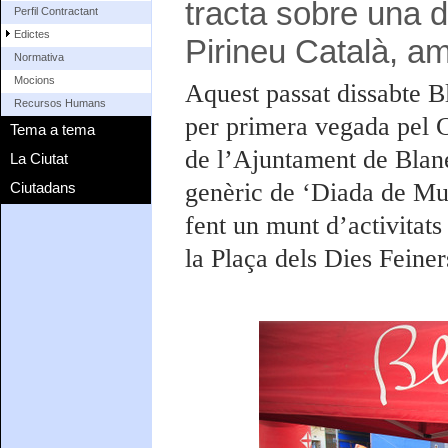
tracta sobre una 
Perfil Contractant
Edictes
Pirineu Català, am
Normativa
Mocions
Aquest passat dissabte B
Recursos Humans
per primera vegada pel C
Tema a tema
de l’Ajuntament de Blane
La Ciutat
genèric de ‘Diada de Munt
Ciutadans
fent un munt d’activitats 
la Plaça dels Dies Feiners