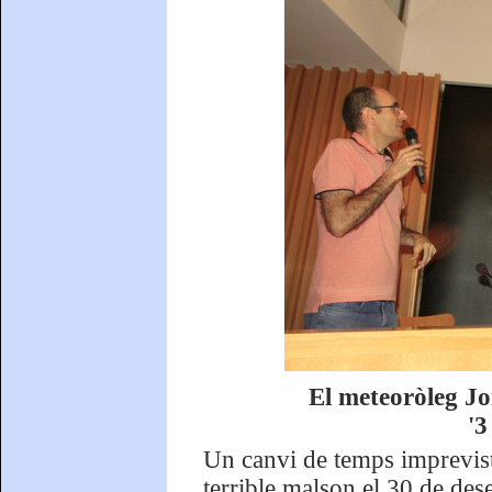
El meteoròleg Jor
'3
Un canvi de temps imprevist
terrible malson el 30 de de