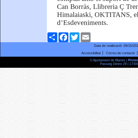
Can Borràs, Llibreria Ç Tren
Himalaiaski, OKTITANS, el
d’Esdeveniments.
Comparteix
Facebook
Twitter
Email
Data de realització:
09/15/20
Accessibilitat
Correu de contacte
© Ajuntament de Blanes |
Prote
Passeig Dintre 29 | 17300