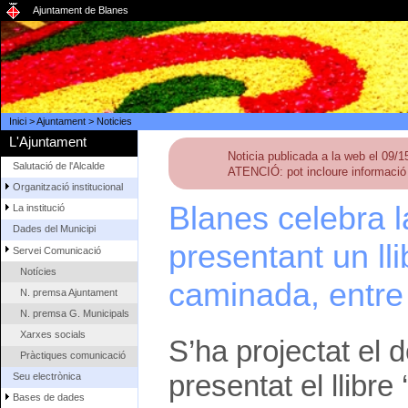
Ajuntament de Blanes
Inici
>
Ajuntament
>
Noticies
L'Ajuntament
Noticia publicada a la web el 09/
Salutació de l'Alcalde
ATENCIÓ: pot incloure informació 
Organització institucional
Blanes celebra 
La institució
Dades del Municipi
presentant un ll
Servei Comunicació
Notícies
caminada, entre 
N. premsa Ajuntament
N. premsa G. Municipals
Xarxes socials
S’ha projectat el d
Pràctiques comunicació
presentat el llibre
Seu electrònica
Bases de dades