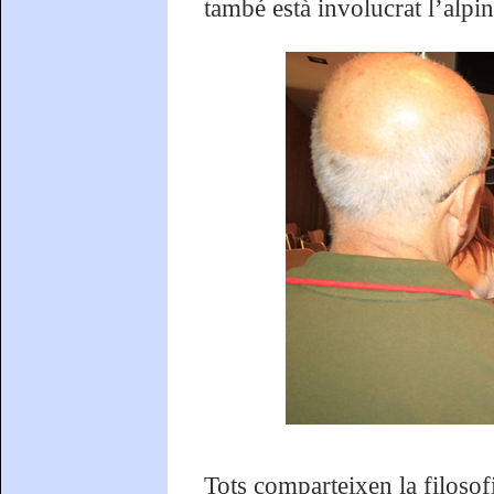
també està involucrat l’alpin
Tots comparteixen la filosof