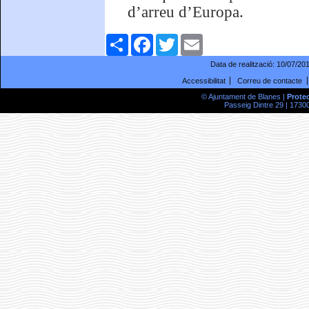
d’arreu d’Europa.
Comparteix
Facebook
Twitter
Email
Data de realització:
10/07/20
Accessibilitat
Correu de contacte
© Ajuntament de Blanes |
Prote
Passeig Dintre 29 | 17300