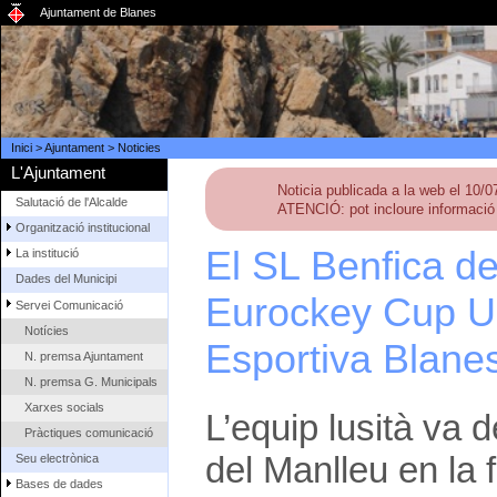
Ajuntament de Blanes
Inici
>
Ajuntament
>
Noticies
L'Ajuntament
Noticia publicada a la web el 10/
Salutació de l'Alcalde
ATENCIÓ: pot incloure informació 
Organització institucional
El SL Benfica de
La institució
Dades del Municipi
Eurockey Cup U1
Servei Comunicació
Notícies
Esportiva Blane
N. premsa Ajuntament
N. premsa G. Municipals
Xarxes socials
L’equip lusità va d
Pràctiques comunicació
del Manlleu en la
Seu electrònica
Bases de dades