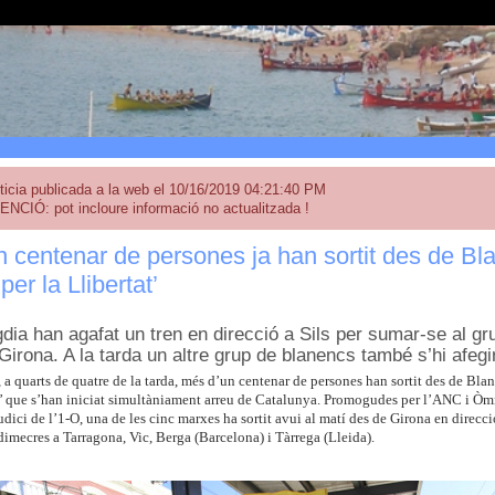
ticia publicada a la web el 10/16/2019 04:21:40 PM
ENCIÓ: pot incloure informació no actualitzada !
 centenar de persones ja han sortit des de Blan
er la Llibertat’
dia han agafat un tren en direcció a Sils per sumar-se al gr
Girona. A la tarda un altre grup de blanencs també s’hi afegi
a quarts de quatre de la tarda, més d’un centenar de persones han sortit des de Blan
at’ que s’han iniciat simultàniament arreu de Catalunya. Promogudes per l’ANC i Òm
udici de l’1-O, una de les cinc marxes ha sortit avui al matí des de Girona en direcc
imecres a Tarragona, Vic, Berga (Barcelona) i Tàrrega (Lleida).