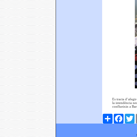
Es tracta d’afegi
la intendència nec
conflueixin a Bar
Comparteix
Faceboo
T