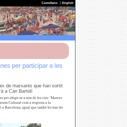
Castellano
English
es per participar a les
uix de marxants que han sortit
rà a Can Bartolí
es per afegir-se a una de les cinc ‘Marxes
nium Cultural com a resposta a la
ió a Barcelona, igual que també ho han fet