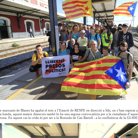
e marxants de Blanes ha agafat el tren a l’Estació de RENFE en direcció a Sils, on s’han esperat a 
tra banda, aquest mateix dimecres també hi ha una segona convocatòria per a la ciutadania d’aques
irona. En aquest cas la crida és per ser a la Rotonda de Can Bartolí –a la confluència de la GI-600 