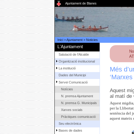
Ajuntament de Blanes
Inici
>
Ajuntament
>
Noticies
L'Ajuntament
No
Salutació de l'Alcalde
AT
Organització institucional
Més d’un
La institució
‘Marxes p
Dades del Municipi
Servei Comunicació
Notícies
Aquest mig
al matí de 
N. premsa Ajuntament
N. premsa G. Municipals
Aquest migdia, 
per la Llibert
Xarxes socials
sentència del j
Pràctiques comunicació
aquest mateix d
Seu electrònica
Bases de dades