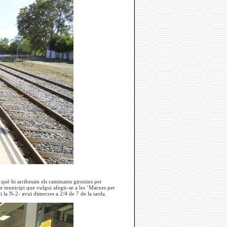
què hi arribessin els caminants gironins per
t municipi que vulgui afegir-se a les ‘Marxes per
i la N-2- avui dimecres a 2/4 de 7 de la tarda.