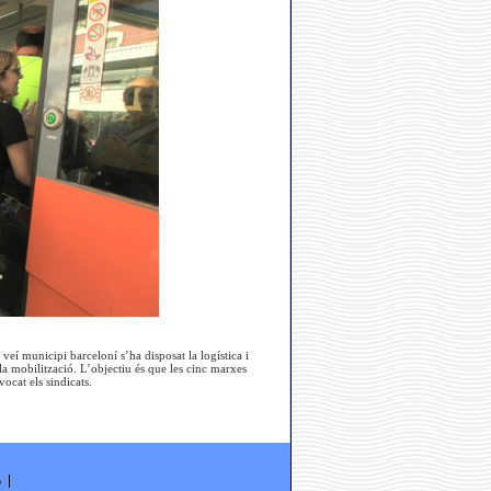
eí municipi barceloní s’ha disposat la logística i
 la mobilització. L’objectiu és que les cinc marxes
ocat els sindicats.
ó