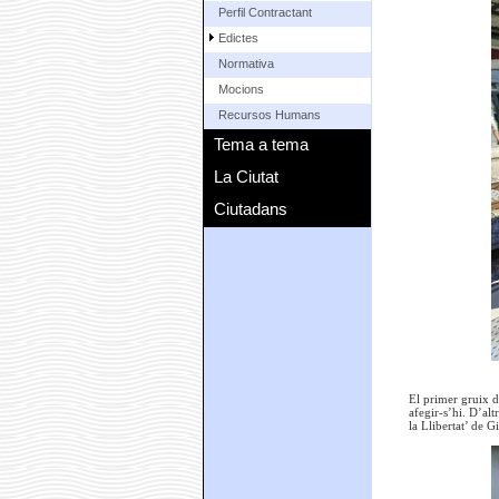
Perfil Contractant
Edictes
Normativa
Mocions
Recursos Humans
Tema a tema
La Ciutat
Ciutadans
El primer gruix d
afegir-s’hi. D’al
la Llibertat’ de G