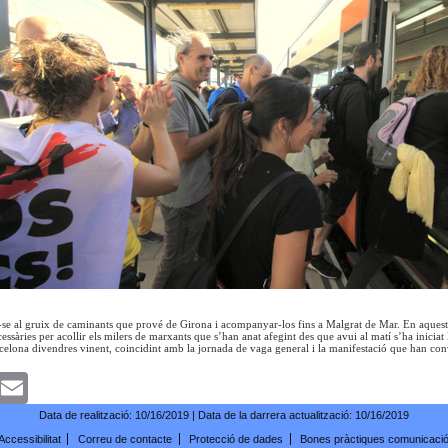
r-se al gruix de caminants que prové de Girona i acompanyar-los fins a Malgrat de Mar. En aquest v
essàries per acollir els milers de marxants que s’han anat afegint des que avui al matí s’ha iniciat
celona divendres vinent, coincidint amb la jornada de vaga general i la manifestació que han conv
k
witter
Email
Data de realització:
10/16/2019
| Data de la darrera actualització:
10/16/2019
Accessibilitat
Correu de contacte
Protecció de dades
Bones pràctiques comunicaci