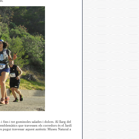
es.
fins i tot gominoles salades i dolces. Al llarg del
 emblemàtics que travessen els corredors és el Jardí
es pugui travessar aquest autèntic Museu Natural a