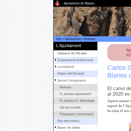
Ajuntament de Blanes
Inici
>
Ajuntament
>
Noticies
L'Ajuntament
No
Salutació de l'Alcalde
AT
Organització institucional
Carlos 
La institució
Blanes 
Dades del Municipi
Servei Comunicació
Notícies
El canvi de
al 2020 es
N. premsa Ajuntament
N. premsa G. Municipals
Aquest passat 
suport de l’Aju
Xarxes socials
ha estat el seu
Pràctiques comunicació
Seu electrònica
Bases de dades