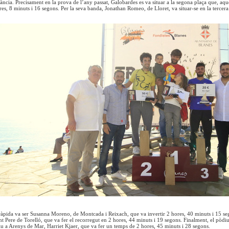
tància. Precisament en la prova de l’any passat, Galobardes es va situar a la segona plaça que, aq
es, 8 minuts i 16 segons. Per la seva banda, Jonathan Romeo, de Lloret, va situar-se en la tercera 
àpida va ser Susanna Moreno, de Montcada i Reixach, que va invertir 2 hores, 40 minuts i 15 se
t Pere de Torelló, que va fer el recorregut en 2 hores, 44 minuts i 19 segons. Finalment, el pòd
u a Arenys de Mar, Harriet Kjaer, que va fer un temps de 2 hores, 45 minuts i 28 segons.