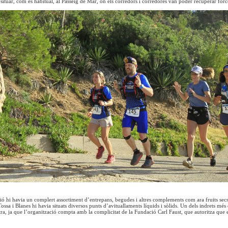
 situar, com és habitual, al Passeig de Mar, on els corredors i corredores van poder recuperar forc
ió hi havia un complert assortiment d’entrepans, begudes i altres complements com ara fruits secs i 
ossa i Blanes hi havia situats diversos punts d’avituallaments líquids i sòlids. Un dels indrets més
a, ja que l’organització compta amb la complicitat de la Fundació Carl Faust, que autoritza que 