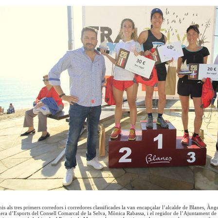
is als tres primers corredors i corredores classificades la van encapçalar l’alcalde de Blanes, Àn
lera d’Esports del Consell Comarcal de la Selva, Mònica Rabassa, i el regidor de l’Ajuntament de