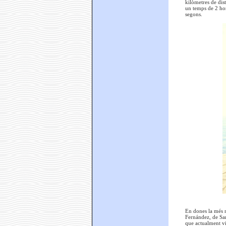
kilòmetres de dis
un temps de 2 hor
segons.
En dones la més r
Fernández, de San
que actualment vi