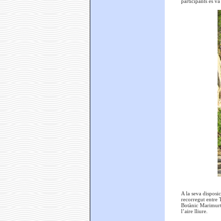
participants es va
A la seva disposic
recorregut entre T
Botànic Marimurtr
l’aire lliure.