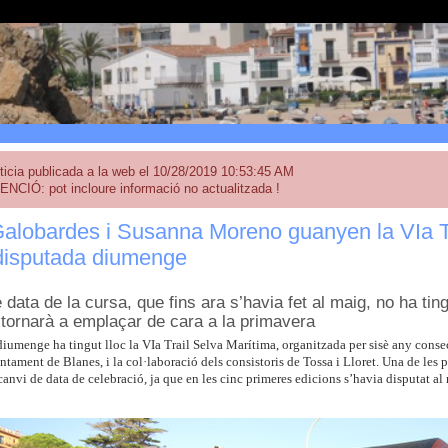
ticia publicada a la web el 10/28/2019 10:53:45 AM
ENCIÓ: pot incloure informació no actualitzada !
Galobardes i Susanna Moreno guanyen la VIa Tr
disputada diumenge
 data de la cursa, que fins ara s’havia fet al maig, no ha ti
 tornarà a emplaçar de cara a la primavera
diumenge ha tingut lloc la VIa Trail Selva Marítima, organitzada per sisè any cons
ntament de Blanes, i la col·laboració dels consistoris de Tossa i Lloret. Una de les
 canvi de data de celebració, ja que en les cinc primeres edicions s’havia disputat al