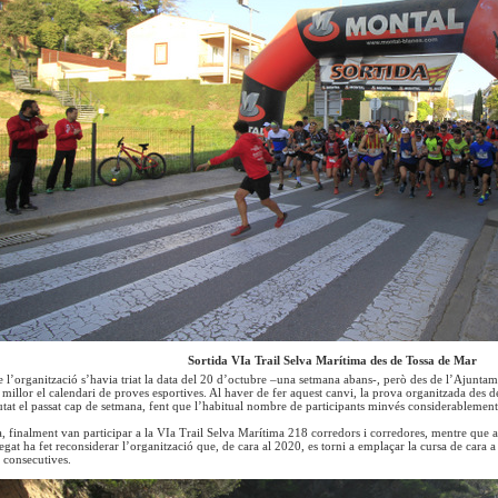
Sortida VIa Trail Selva Marítima des de Tossa de Mar
e l’organització s’havia triat la data del 20 d’octubre –una setmana abans-, però des de l’Ajuntam
r millor el calendari de proves esportives. Al haver de fer aquest canvi, la prova organitzada des
tat el passat cap de setmana, fent que l’habitual nombre de participants minvés considerablement
 finalment van participar a la VIa Trail Selva Marítima 218 corredors i corredores, mentre que a
legat ha fet reconsiderar l’organització que, de cara al 2020, es torni a emplaçar la cursa de cara 
 consecutives.