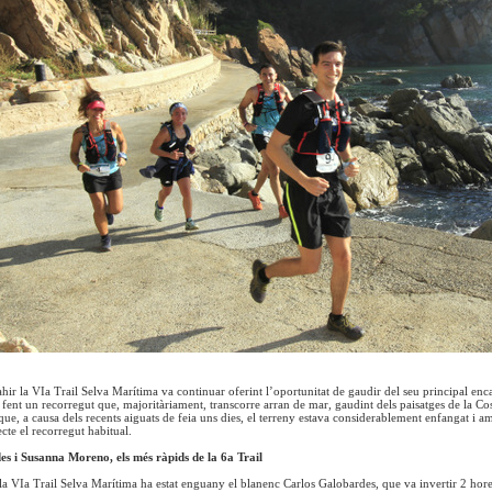
ahir la VIa Trail Selva Marítima va continuar oferint l’oportunitat de gaudir del seu principal enc
fent un recorregut que, majoritàriament, transcorre arran de mar, gaudint dels paisatges de la Cos
ue, a causa dels recents aiguats de feia uns dies, el terreny estava considerablement enfangat i a
ecte el recorregut habitual.
s i Susanna Moreno, els més ràpids de la 6a Trail
a VIa Trail Selva Marítima ha estat enguany el blanenc Carlos Galobardes, que va invertir 2 hores