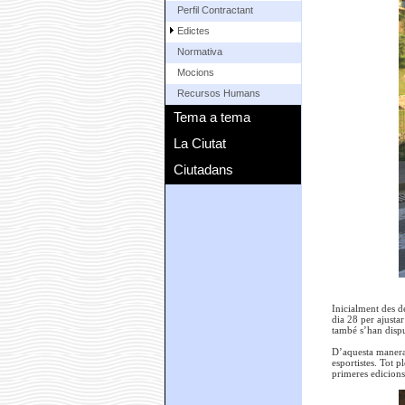
Perfil Contractant
Edictes
Normativa
Mocions
Recursos Humans
Tema a tema
La Ciutat
Ciutadans
Inicialment des d
dia 28 per ajusta
també s’han dispu
D’aquesta manera,
esportistes. Tot p
primeres edicions