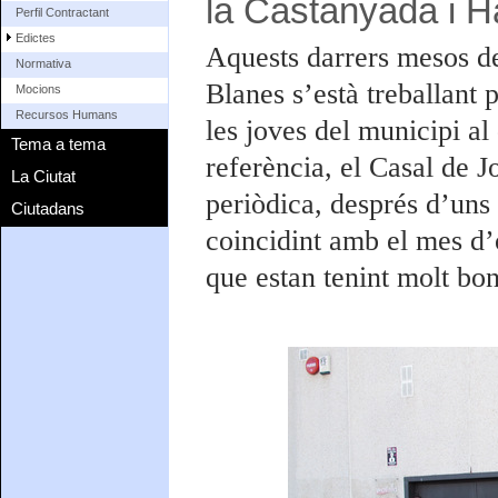
la Castanyada i H
Perfil Contractant
Edictes
Aquests darrers mesos de
Normativa
Blanes s’està treballant 
Mocions
Recursos Humans
les joves del municipi al
Tema a tema
referència, el Casal de 
La Ciutat
periòdica, després d’uns
Ciutadans
coincidint amb el mes d’o
que estan tenint molt bon