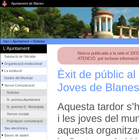
Ajuntament de Blanes
Inici
>
Ajuntament
>
Noticies
L'Ajuntament
Noticia publicada a la web el 10/
Salutació de l'Alcalde
ATENCIÓ: pot incloure informació 
Organització institucional
Èxit de públic al
La institució
Dades del Municipi
Joves de Blane
Servei Comunicació
Notícies
N. premsa Ajuntament
Aquesta tardor s’h
N. premsa G. Municipals
Xarxes socials
i les joves del mun
Pràctiques comunicació
aquesta organitza
Seu electrònica
Bases de dades