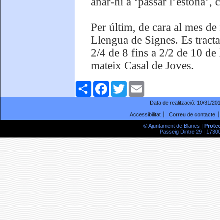
anar-hi a ‘passar l’estona’,
Per últim, de cara al mes de
Llengua de Signes. Es tracta
2/4 de 8 fins a 2/2 de 10 de 
mateix Casal de Joves.
Comparteix
Facebook
Twitter
Email
Data de realització:
10/31/20
Accessibilitat
Correu de contacte
© Ajuntament de Blanes |
Prote
Passeig Dintre 29 | 17300