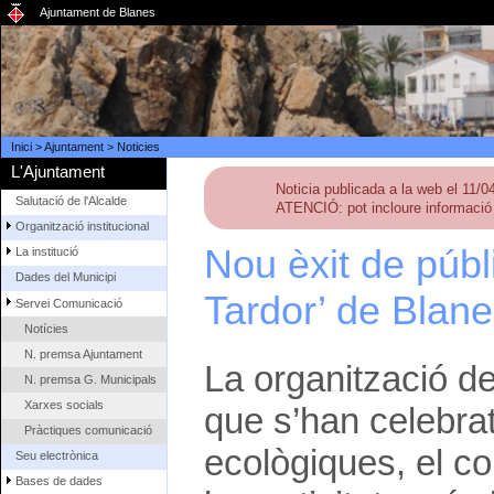
Ajuntament de Blanes
Inici
>
Ajuntament
>
Noticies
L'Ajuntament
Noticia publicada a la web el 11/
Salutació de l'Alcalde
ATENCIÓ: pot incloure informació 
Organització institucional
Nou èxit de públic
La institució
Dades del Municipi
Tardor’ de Blan
Servei Comunicació
Notícies
N. premsa Ajuntament
La organització de
N. premsa G. Municipals
Xarxes socials
que s’han celebra
Pràctiques comunicació
ecològiques, el con
Seu electrònica
Bases de dades