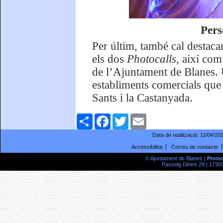
Pers
Per últim, també cal destaca
els dos
Photocalls,
així com 
de l’Ajuntament de Blanes. 
establiments comercials que
Sants i la Castanyada.
Comparteix
Facebook
Twitter
Email
Data de realització:
11/04/20
Accessibilitat
Correu de contacte
© Ajuntament de Blanes |
Prote
Passeig Dintre 29 | 17300