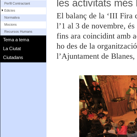
les activitats més
Perfil Contractant
Edictes
El balanç de la ‘III Fira
Normativa
l’1 al 3 de novembre, és 
Mocions
Recursos Humans
fins ara coincidint amb a
Tema a tema
ho des de la organitzaci
La Ciutat
l’Ajuntament de Blanes, i
Ciutadans