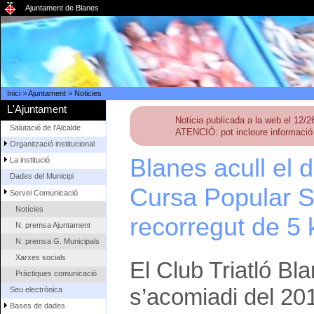
Ajuntament de Blanes
Inici
>
Ajuntament
>
Noticies
L'Ajuntament
Noticia publicada a la web el 12/
Salutació de l'Alcalde
ATENCIÓ: pot incloure informació 
Organització institucional
Blanes acull el 
La institució
Dades del Municipi
Cursa Popular S
Servei Comunicació
Notícies
recorregut de 5 
N. premsa Ajuntament
N. premsa G. Municipals
Xarxes socials
El Club Triatló B
Pràctiques comunicació
s’acomiadi del 20
Seu electrònica
Bases de dades