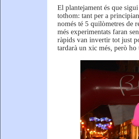
El plantejament és que sigu
tothom: tant per a principia
només té 5 quilòmetres de re
més experimentats faran sen
ràpids van invertir tot just 
tardarà un xic més, però ho t