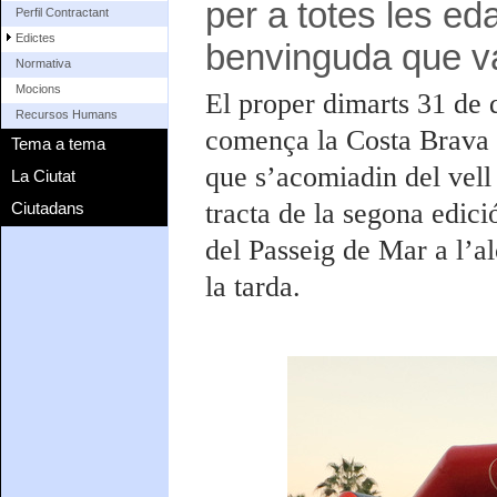
per a totes les eda
Perfil Contractant
Edictes
benvinguda que va 
Normativa
Mocions
El proper dimarts 31 de 
Recursos Humans
comença la Costa Brava p
Tema a tema
que s’acomiadin del vell
La Ciutat
tracta de la segona edici
Ciutadans
del Passeig de Mar a l’a
la tarda.