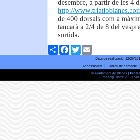
desembre, a partir de les 4 d
http://www.triatloblanes.com
de 400 dorsals com a màxim, 
tancarà a 2/4 de 8 del vespre
sortida.
Comparteix
Facebook
Twitter
Email
Data de realització:
12/26/20
Accessibilitat
Correu de contacte
© Ajuntament de Blanes |
Prote
Passeig Dintre 29 | 17300