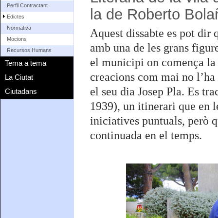
Perfil Contractant
la de Roberto Bola
Edictes
Normativa
Aquest dissabte es pot dir 
Mocions
amb una de les grans figure
Recursos Humans
el municipi on comença la 
Tema a tema
creacions com mai no l’ha s
La Ciutat
el seu dia Josep Pla. Es tr
Ciutadans
1939), un itinerari que en l
iniciatives puntuals, però q
continuada en el temps.