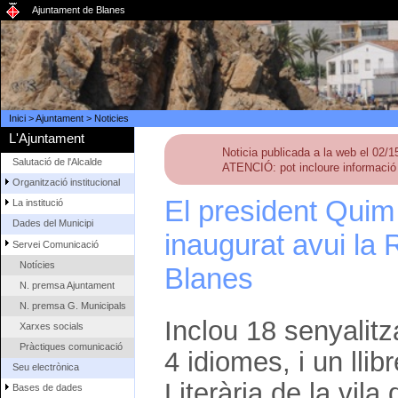
Ajuntament de Blanes
Inici
>
Ajuntament
>
Noticies
L'Ajuntament
Noticia publicada a la web el 02/
Salutació de l'Alcalde
ATENCIÓ: pot incloure informació 
Organització institucional
El president Quim 
La institució
Dades del Municipi
inaugurat avui la 
Servei Comunicació
Notícies
Blanes
N. premsa Ajuntament
N. premsa G. Municipals
Inclou 18 senyalit
Xarxes socials
Pràctiques comunicació
4 idiomes, i un lli
Seu electrònica
Literària de la vil
Bases de dades