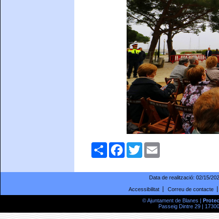
Comparteix
Facebook
Twitter
Email
Data de realització:
02/15/20
Accessibilitat
Correu de contacte
© Ajuntament de Blanes |
Prote
Passeig Dintre 29 | 17300