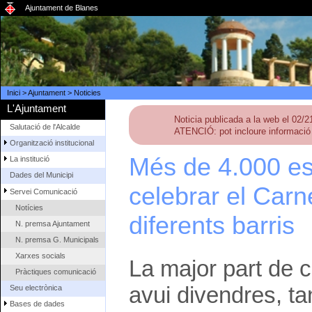
Ajuntament de Blanes
Inici
>
Ajuntament
>
Noticies
L'Ajuntament
Noticia publicada a la web el 02/
Salutació de l'Alcalde
ATENCIÓ: pot incloure informació 
Organització institucional
Més de 4.000 e
La institució
Dades del Municipi
celebrar el Car
Servei Comunicació
Notícies
diferents barris
N. premsa Ajuntament
N. premsa G. Municipals
Xarxes socials
La major part de 
Pràctiques comunicació
avui divendres, tan
Seu electrònica
Bases de dades