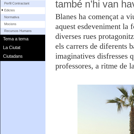
també n’hi van hav
Perfil Contractant
Edictes
Blanes ha començat a viu
Normativa
aquest esdeveniment la f
Mocions
Recursos Humans
diverses rues protagonit
Tema a tema
els carrers de diferents b
La Ciutat
imaginatives disfresses q
Ciutadans
professores, a ritme de 