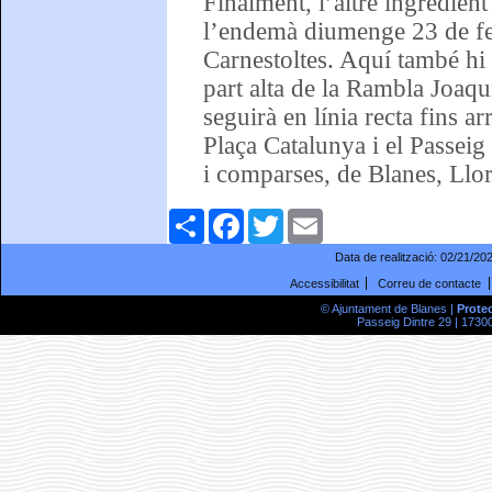
Finalment, l’altre ingredien
l’endemà diumenge 23 de feb
Carnestoltes. Aquí també hi 
part alta de la Rambla Joaqu
seguirà en línia recta fins ar
Plaça Catalunya i el Passeig
i comparses, de Blanes, Llor
Comparteix
Facebook
Twitter
Email
Data de realització:
02/21/20
Accessibilitat
Correu de contacte
© Ajuntament de Blanes |
Prote
Passeig Dintre 29 | 17300