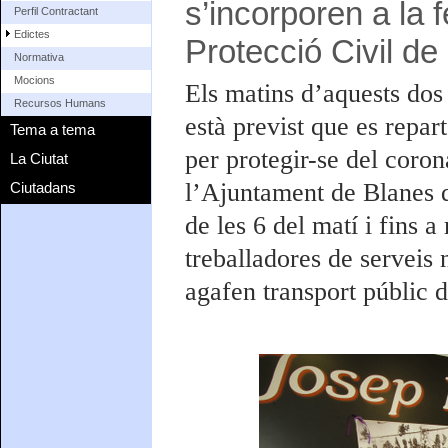
s’incorporen a la 
Perfil Contractant
Edictes
Protecció Civil de
Normativa
Mocions
Els matins d’aquests dos 
Recursos Humans
està previst que es repar
Tema a tema
per protegir-se del coron
La Ciutat
l’Ajuntament de Blanes qu
Ciutadans
de les 6 del matí i fins a
treballadores de serveis 
agafen transport públic 