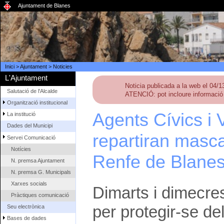
Ajuntament de Blanes
Inici
>
Ajuntament
>
Noticies
L'Ajuntament
Noticia publicada a la web el 04/
Salutació de l'Alcalde
ATENCIÓ: pot incloure informació 
Organització institucional
Agents Cívics i 
La institució
Dades del Municipi
repartiran masca
Servei Comunicació
Notícies
Renfe de Blane
N. premsa Ajuntament
N. premsa G. Municipals
Xarxes socials
Dimarts i dimecre
Pràctiques comunicació
per protegir-se d
Seu electrònica
Bases de dades