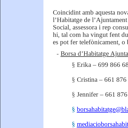
Coincidint amb aquesta nova 
l’Habitatge de l’Ajuntamen
Social, assessora i rep consu
hi, tal com ha vingut fent d
es pot fer telefònicament, o 
-
Borsa d’Habitatge Ajunt
§
Erika – 699 866 6
§
Cristina – 661 876
§
Jennifer – 661 876
§
borsahabitatge@bla
§
mediacioborsahabi