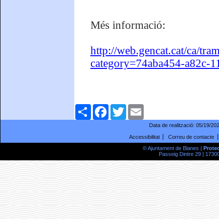
Més informació:
http://web.gencat.cat/ca/tr
category=74aba454-a82c-1
Comparteix
Facebook
Twitter
Email
Data de realització:
05/19/20
Accessibilitat
Correu de contacte
© Ajuntament de Blanes |
Prote
Passeig Dintre 29 | 17300