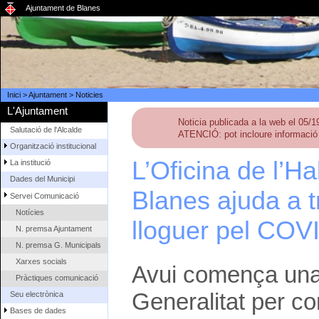
Ajuntament de Blanes
Inici
>
Ajuntament
>
Noticies
L'Ajuntament
Noticia publicada a la web el 05/
Salutació de l'Alcalde
ATENCIÓ: pot incloure informació 
Organització institucional
L’Oficina de l’H
La institució
Dades del Municipi
Blanes ajuda a t
Servei Comunicació
Notícies
lloguer pel COV
N. premsa Ajuntament
N. premsa G. Municipals
Xarxes socials
Avui comença una 
Pràctiques comunicació
Generalitat per con
Seu electrònica
Bases de dades