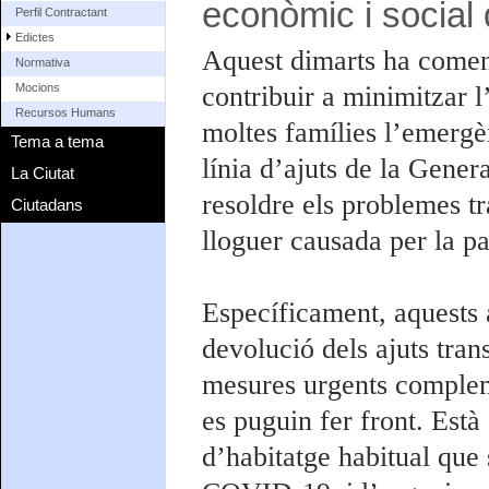
econòmic i social
Perfil Contractant
Edictes
Aquest dimarts ha comen
Normativa
contribuir a minimitzar 
Mocions
Recursos Humans
moltes famílies l’emergè
Tema a tema
línia d’ajuts de la Gener
La Ciutat
resoldre els problemes tr
Ciutadans
lloguer causada per la p
Específicament, aquests a
devolució dels ajuts tran
mesures urgents complem
es puguin fer front. Està
d’habitatge habitual que 