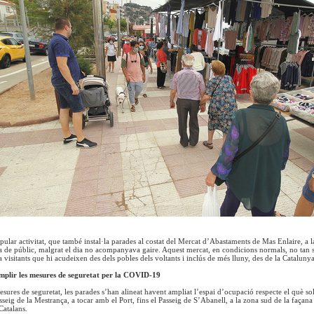
opular activitat, que també instal·la parades al costat del Mercat d’Abastaments de Mas Enlaire, 
 de públic, malgrat el dia no acompanyava gaire. Aquest mercat, en condicions normals, no tan s
visitants que hi acudeixen des dels pobles dels voltants i inclús de més lluny, des de la Cataluny
mplir les mesures de seguretat per la COVID-19
esures de seguretat, les parades s’han alineat havent ampliat l’espai d’ocupació respecte el què s
sseig de la Mestrança, a tocar amb el Port, fins el Passeig de S’Abanell, a la zona sud de la façan
Catalans.