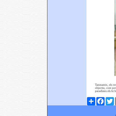
Tanmateix, els res
objectiu, com per
paradistes els hi 
Comparteix
Faceboo
T