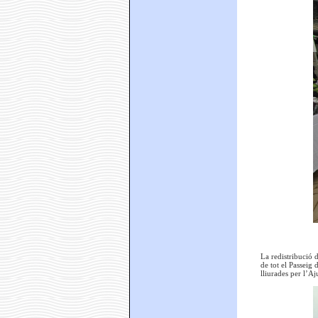
La redistribució d
de tot el Passeig 
lliurades per l’A