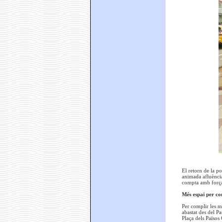
El retorn de la p
animada afluència
compta amb força 
Més espai per co
Per complir les m
abastat des del Pa
Plaça dels Països 