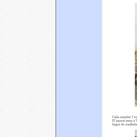
Calia ampliar l’e
D’aquest tema n’h
hagut de trasllad