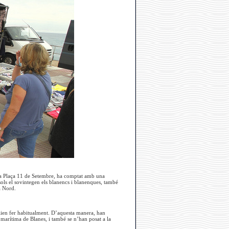
a la Plaça 11 de Setembre, ha comptat amb una
ols el sovintegen els blanencs i blanenques, també
a Nord.
olien fer habitualment. D’aquesta manera, han
a marítima de Blanes, i també se n’han posat a la