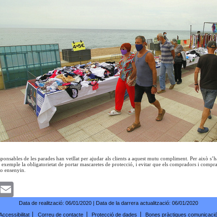
ponsables de les parades han vetllat per ajudar als clients a aquest mutu compliment. Per això s’ha
 exemple la obligatorietat de portar mascaretes de protecció, i evitar que els compradors i compr
ho ensenyin.
k
witter
Email
Data de realització:
06/01/2020
| Data de la darrera actualització:
06/01/2020
Accessibilitat
Correu de contacte
Protecció de dades
Bones pràctiques comunicaci