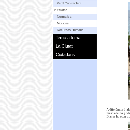
Perfil Contractant
Edictes
Normativa
Mocions
Recursos Humans
Tema a tema
La Ciutat
Ciutadans
A diferència d’alt
mesos de no poder
Blanes ha estat tr