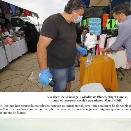
A la dreta de la imatge, l'alcalde de Blanes, Àngel Canosa,
amb el representant dels paradistes, Martí Pubill
el lloc que han ocupat les parades ha requerit un intens treball previ que finalment ha donat els seu
de Mar. Els paradistes també han complert la resta de normes de seguretat i higiene que se’ls havia
juntament de Blanes.