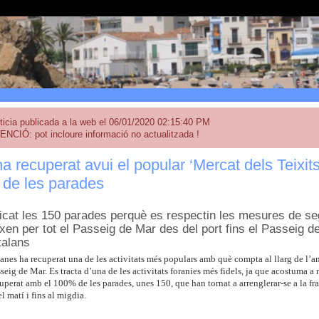
ticia publicada a la web el 06/01/2020 02:15:40 PM
ENCIÓ: pot incloure informació no actualitzada !
a recuperat avui el popular ‘Mercat dels Teixits
 de les parades
icat les 150 parades perquè es respectin les mesures de seg
xen per tot el Passeig de Mar des del port fins el Passeig de
talans
nes ha recuperat una de les activitats més populars amb què compta al llarg de l’an
seig de Mar. Es tracta d’una de les activitats foranies més fidels, ja que acostuma a 
uperat amb el 100% de les parades, unes 150, que han tornat a arrenglerar-se a la f
l matí i fins al migdia.