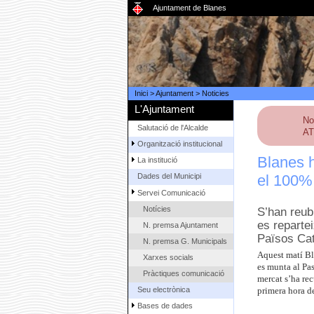
Ajuntament de Blanes
Inici
>
Ajuntament
>
Noticies
L'Ajuntament
No
Salutació de l'Alcalde
AT
Organització institucional
Blanes h
La institució
el 100%
Dades del Municipi
Servei Comunicació
Notícies
S’han reub
es repartei
N. premsa Ajuntament
Països Ca
N. premsa G. Municipals
Aquest matí Bla
Xarxes socials
es munta al Pas
Pràctiques comunicació
mercat s’ha rec
Seu electrònica
primera hora de
Bases de dades