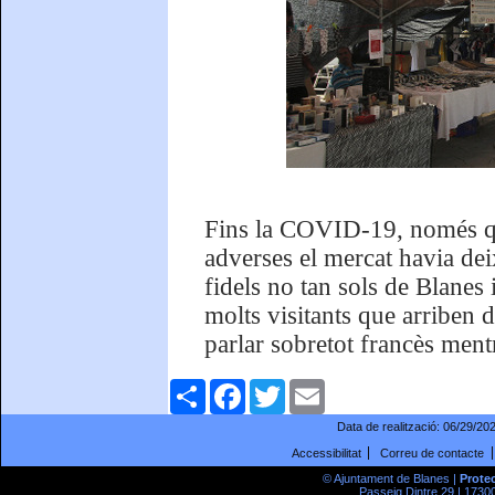
Fins la COVID-19, només qu
adverses el mercat havia dei
fidels no tan sols de Blanes 
molts visitants que arriben d
parlar sobretot francès ment
Comparteix
Facebook
Twitter
Email
Data de realització:
06/29/20
Accessibilitat
Correu de contacte
© Ajuntament de Blanes |
Prote
Passeig Dintre 29 | 17300