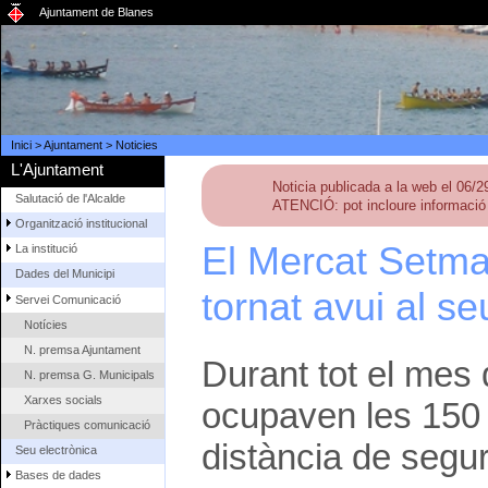
Ajuntament de Blanes
Inici
>
Ajuntament
>
Noticies
L'Ajuntament
Noticia publicada a la web el 06/
Salutació de l'Alcalde
ATENCIÓ: pot incloure informació 
Organització institucional
El Mercat Setman
La institució
Dades del Municipi
tornat avui al s
Servei Comunicació
Notícies
N. premsa Ajuntament
Durant tot el mes 
N. premsa G. Municipals
Xarxes socials
ocupaven les 150
Pràctiques comunicació
distància de segur
Seu electrònica
Bases de dades