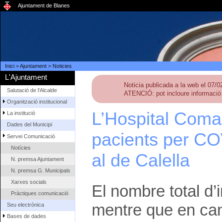
Ajuntament de Blanes
Inici
>
Ajuntament
>
Noticies
L'Ajuntament
Noticia publicada a la web el 07/
Salutació de l'Alcalde
ATENCIÓ: pot incloure informació 
Organització institucional
L’Hospital Coma
La institució
Dades del Municipi
pacients per CO
Servei Comunicació
Notícies
al de Calella
N. premsa Ajuntament
N. premsa G. Municipals
Xarxes socials
El nombre total d’
Pràctiques comunicació
mentre que en can
Seu electrònica
Bases de dades