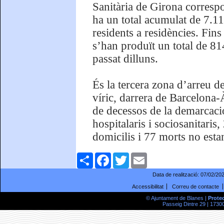
Sanitària de Girona correspo
ha un total acumulat de 7.11
residents a residències. Fins
s’han produït un total de 814
passat dilluns.
És la tercera zona d’arreu d
víric, darrera de Barcelona-
de decessos de la demarcaci
hospitalaris i sociosanitaris
domicilis i 77 morts no estan
Comparteix
Facebook
Twitter
Email
Data de realització:
07/02/20
Accessibilitat
Correu de contacte
© Ajuntament de Blanes |
Prote
Passeig Dintre 29 | 17300