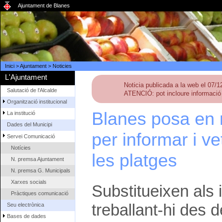
Ajuntament de Blanes
Inici
>
Ajuntament
>
Noticies
L'Ajuntament
Noticia publicada a la web el 07/
Salutació de l'Alcalde
ATENCIÓ: pot incloure informació 
Organització institucional
Blanes posa en 
La institució
Dades del Municipi
per informar i v
Servei Comunicació
Notícies
les platges
N. premsa Ajuntament
N. premsa G. Municipals
Xarxes socials
Substitueixen als
Pràctiques comunicació
treballant-hi des d
Seu electrònica
Bases de dades