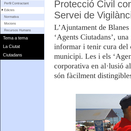
Protecció Civil co
Perfil Contractant
Edictes
Servei de Vigilàn
Normativa
Mocions
L’Ajuntament de Blanes 
Recursos Humans
‘Agents Ciutadans’, una 
Tema a tema
informar i tenir cura del
La Ciutat
municipi. Les i els ‘Age
Ciutadans
corporativa en al·lusió al
són fàcilment distingible