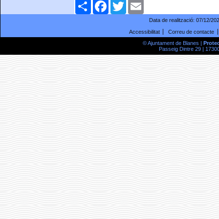
Comparteix
Facebook
Twitter
Email
Data de realització:
07/12/20
Accessibilitat
Correu de contacte
© Ajuntament de Blanes |
Prote
Passeig Dintre 29 | 17300