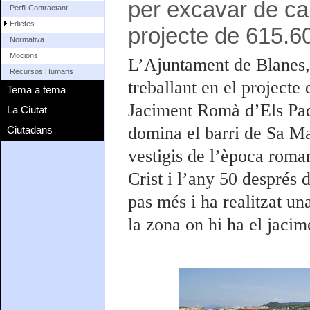
per excavar de car
Perfil Contractant
Edictes
projecte de 615.6
Normativa
Mocions
L’Ajuntament de Blanes, 
Recursos Humans
treballant en el projecte 
Tema a tema
Jaciment Romà d’Els Padr
La Ciutat
domina el barri de Sa Ma
Ciutadans
vestigis de l’època roma
Crist i l’any 50 després 
pas més i ha realitzat un
la zona on hi ha el jacim