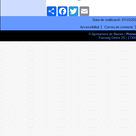
Comparteix
Facebook
Twitter
Email
Data de realització:
07/15/20
Accessibilitat
Correu de contacte
© Ajuntament de Blanes |
Prote
Passeig Dintre 29 | 17300