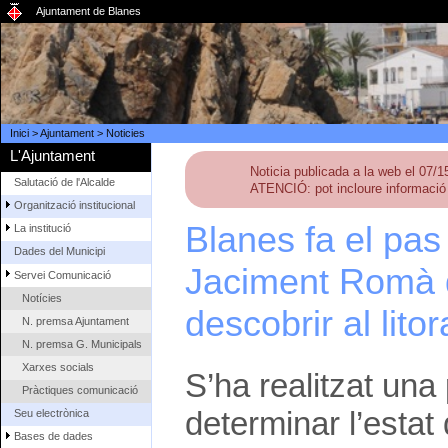
Ajuntament de Blanes
Inici
>
Ajuntament
>
Noticies
L'Ajuntament
Noticia publicada a la web el 07/
Salutació de l'Alcalde
ATENCIÓ: pot incloure informació 
Organització institucional
Blanes fa el pas 
La institució
Dades del Municipi
Jaciment Romà d
Servei Comunicació
Notícies
descobrir al litor
N. premsa Ajuntament
N. premsa G. Municipals
Xarxes socials
S’ha realitzat un
Pràctiques comunicació
determinar l’estat
Seu electrònica
Bases de dades