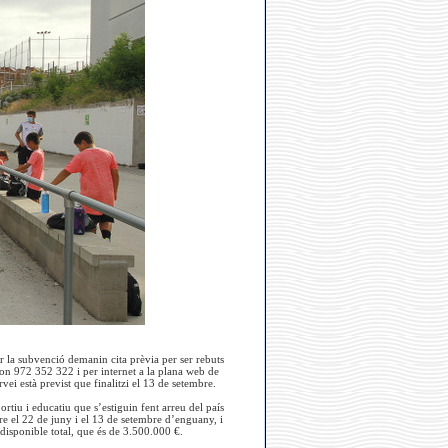
ar la subvenció demanin cita prèvia per ser rebuts
fon 972 352 322 i per internet a la plana web de
rvei està previst que finalitzi el 13 de setembre.
sportiu i educatiu que s’estiguin fent arreu del país
tre el 22 de juny i el 13 de setembre d’enguany, i
 disponible total, que és de 3.500.000 €.