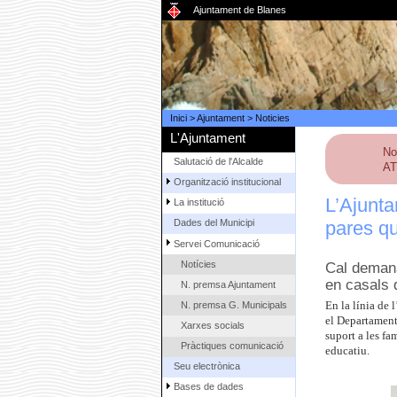
Ajuntament de Blanes
Inici
>
Ajuntament
>
Noticies
L'Ajuntament
No
Salutació de l'Alcalde
AT
Organització institucional
L’Ajunta
La institució
pares qu
Dades del Municipi
Servei Comunicació
Notícies
Cal demana
en casals d
N. premsa Ajuntament
N. premsa G. Municipals
En la línia de 
el Departament 
Xarxes socials
suport a les fa
Pràctiques comunicació
educatiu.
Seu electrònica
Bases de dades