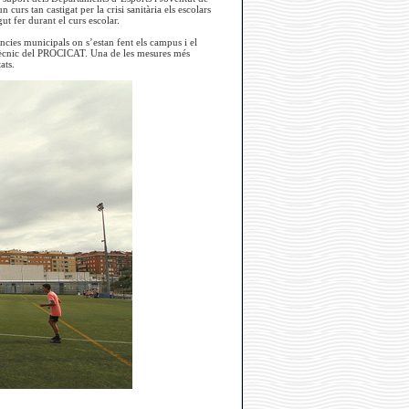
urs tan castigat per la crisi sanitària els escolars
ut fer durant el curs escolar.
cies municipals on s’estan fent els campus i el
tè tècnic del PROCICAT. Una de les mesures més
ats.