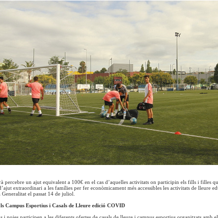
 percebre un ajut equivalent a 100€ en el cas d’aquelles activitats on participin els fills i filles 
ajut extraordinari a les famílies per fer econòmicament més accessibles les activitats de lleure ed
 Generalitat el passat 14 de juliol.
 als Campus Esportius i Casals de Lleure edició COVID
 i noies participen a les diferents ofertes de casals de lleure i campus esportius organitzats amb 