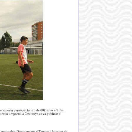
que suposin pernoctacions, i de 80€ si no n’hi ha.
ucatiu i esportiu a Catalunya es va publicar al
el suport dels Departaments d’Esports i Joventut de