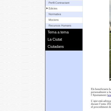
Perfil Contractant
Edictes
Normativa
Mocions
Recursos Humans
Tema a tema
La Ciutat
Ciutadans
Els beneficiaris h
personalment a la
l’Ajuntament (
ww
L’ajut està adreçat
durant l’estiu 202
el procediment de 