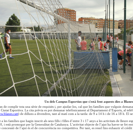
Un dels Campus Esportius que s'està fent aquests dies a Blanes
an de complir tota una sèrie de requisits i, per ajudar-los, cal que les famílies que vulguin deman
 Ciutat Esportiva. La cita prèvia es pot demanar telefònicament al Departament d’Esports, al telè
w.blanes.catt
) de dilluns a divendres, tant al matí com a la tarda: de 9 a 14 h i de 16 a 18 h. El se
 a les famílies que hagin inscrit als seus fills i filles d’entre 3 i 17 anys a les activitats de lleure e
0, i està promogut per la Generalitat de Catalunya. L’activitat objecte de l’ajut ha haver-se fet en
concessió de l’ajut és el de concurrència no competitiva. Per tant, es resol fins exhaurir el crèdit