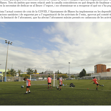
anes. Tots els àmbits que tenen relació amb la canalla coincideixen en què després de finalitzar un c
en la necessitat de dedicar-se al lleure i l’esport, i no obsessionar-se a recuperar el què no s’ha pog
ista l’actual context de crisi de la COVID, l’Ajuntament de Blanes ha implementat en les dependèn
acions sanitàries i de seguretat per a l’organització de les activitats de l’estiu, aprovat pel comi
at la limitació de l’aforament, que ha afectat l’aforament màxim permès en cadascuna de les activit