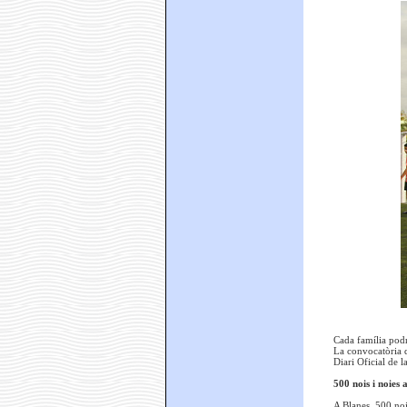
Cada família podrà
La convocatòria d’
Diari Oficial de la
500 nois i noies
A Blanes, 500 nois