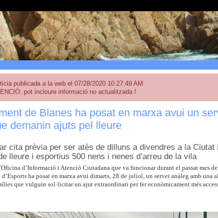
ticia publicada a la web el 07/28/2020 10:27:49 AM
ENCIÓ: pot incloure informació no actualitzada !
ment de Blanes ha posat en marxa avui un serv
e demanin ajuts pel lleure
r cita prèvia per ser atès de dilluns a divendres a la Ciutat
e lleure i esportius 500 nens i nenes d’arreu de la vila
l’Oficina d’Informació i Atenció Ciutadana que va funcionar durant el passat mes de
d’Esports ha posat en marxa avui dimarts, 28 de juliol, un servei anàleg amb una altr
mílies que vulguin sol·licitar un ajut extraordinari per fer econòmicament més accessi