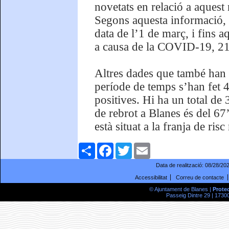
novetats en relació a aquest
Segons aquesta informació, d
data de l’1 de març, i fins 
a causa de la COVID-19, 21 
Altres dades que també han 
període de temps s’han fet 
positives. Hi ha un total de 
de rebrot a Blanes és del 67
està situat a la franja de ris
Comparteix
Facebook
Twitter
Email
Data de realització:
08/28/20
Accessibilitat
Correu de contacte
© Ajuntament de Blanes |
Prote
Passeig Dintre 29 | 17300