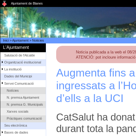
Ajuntament de Blanes
Inici
>
Ajuntament
>
Noticies
L'Ajuntament
Noticia publicada a la web el 08/
Salutació de l'Alcalde
ATENCIÓ: pot incloure informació 
Organització institucional
Augmenta fins a
La institució
Dades del Municipi
ingressats a l’H
Servei Comunicació
Notícies
d’ells a la UCI
N. premsa Ajuntament
N. premsa G. Municipals
Xarxes socials
CatSalut ha donat
Pràctiques comunicació
durant tota la pa
Seu electrònica
Bases de dades