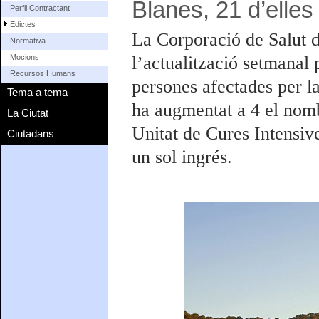
Blanes, 21 d’elles
Perfil Contractant
Edictes
La Corporació de Salut d
Normativa
l’actualització setmanal 
Mocions
Recursos Humans
persones afectades per 
Tema a tema
ha augmentat a 4 el nomb
La Ciutat
Unitat de Cures Intensiv
Ciutadans
un sol ingrés.