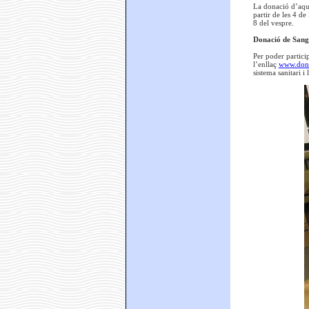
La donació d’aque
partir de les 4 de 
8 del vespre.
Donació de San
Per poder particip
l’enllaç
www.dona
sistema sanitari i 