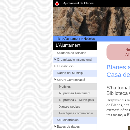
Ajuntament de Blanes
Inici
>
Ajuntament
>
Noticies
L'Ajuntament
No
Salutació de l'Alcalde
AT
Organització institucional
Blanes a
La institució
Casa de
Dades del Municipi
Servei Comunicació
Notícies
S’ha tornat
Biblioteca
N. premsa Ajuntament
N. premsa G. Municipals
Després dels m
de Blanes, han
Xarxes socials
extraordinàries
Pràctiques comunicació
tres mesos, a B
Seu electrònica
Bases de dades