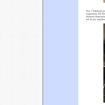
Ara, l’habitual ne
organisme del Dep
donants disposara
sol ús per emplena