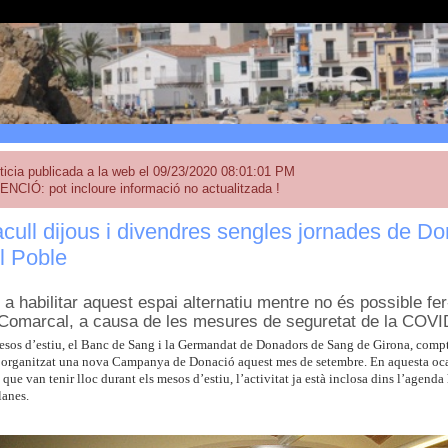
ticia publicada a la web el 09/23/2020 08:01:01 PM
ENCIÓ: pot incloure informació no actualitzada !
cull dijous i divendres sengles jornades de D
l Poble
 a habilitar aquest espai alternatiu mentre no és possible fer-
 Comarcal, a causa de les mesures de seguretat de la COVI
esos d’estiu, el Banc de Sang i la Germandat de Donadors de Sang de Girona, comp
 organitzat una nova Campanya de Donació aquest mes de setembre. En aquesta ocasi
 que van tenir lloc durant els mesos d’estiu, l’activitat ja està inclosa dins l’agend
lanes.