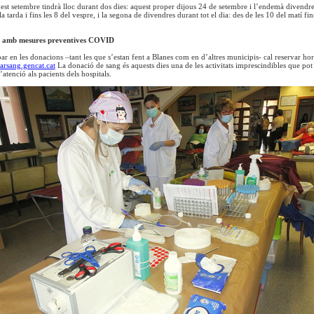
st setembre tindrà lloc durant dos dies: aquest proper dijous 24 de setembre i l’endemà divendres
la tarda i fins les 8 del vespre, i la segona de divendres durant tot el dia: des de les 10 del matí fin
g amb mesures preventives COVID
ar en les donacions –tant les que s’estan fent a Blanes com en d’altres municipis- cal reservar hor
rsang.gencat.cat
La donació de sang és aquests dies una de les activitats imprescindibles que pot 
l’atenció als pacients dels hospitals.