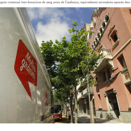
uguin continuar fent donacions de sang arreu de Catalunya, especialment necessàries aquests dies 