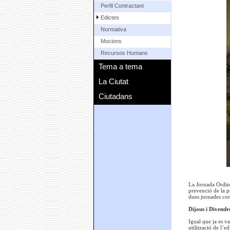
Perfil Contractant
Edictes
Normativa
Mocions
Recursos Humans
Tema a tema
La Ciutat
Ciutadans
La Jornada Ordinà
prevenció de la p
dues jornades com
Dijous i Divendr
Igual que ja es va
utilització de l’e