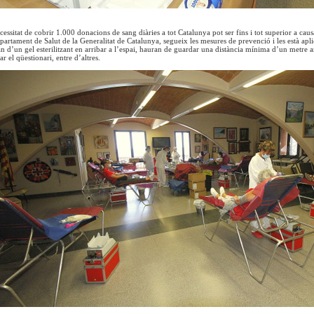
cessitat de cobrir 1.000 donacions de sang diàries a tot Catalunya pot ser fins i tot superior a caus
artament de Salut de la Generalitat de Catalunya, segueix les mesures de prevenció i les està apli
n d’un gel esterilitzant en arribar a l’espai, hauran de guardar una distància mínima d’un metre a
r el qüestionari, entre d’altres.