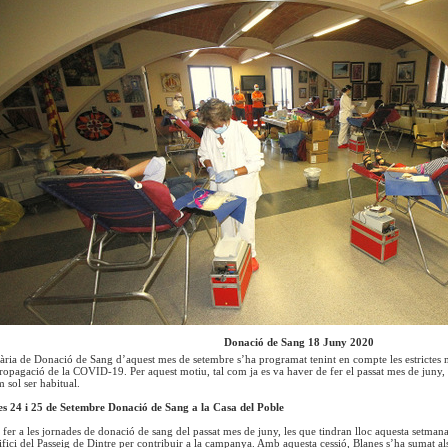
Donació de Sang 18 Juny 2020
ria de Donació de Sang d’aquest mes de setembre s’ha programat tenint en compte les estrictes m
ropagació de la COVID-19. Per aquest motiu, tal com ja es va haver de fer el passat mes de juny, 
 sol ser habitual.
es 24 i 25 de Setembre Donació de Sang a la Casa del Poble
 fer a les jornades de donació de sang del passat mes de juny, les que tindran lloc aquesta setmana 
difici del Passeig de Dintre per contribuir a la campanya. Amb aquesta cessió, Blanes s’ha sumat al