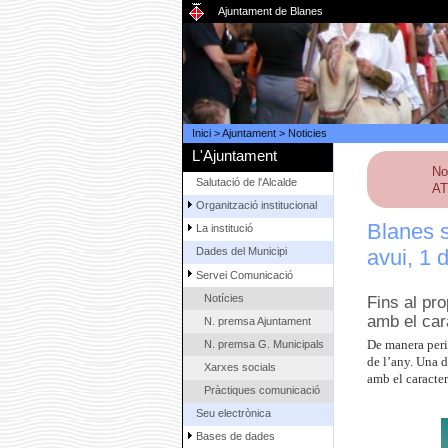
Ajuntament de Blanes
Inici
>
Ajuntament
>
Noticies
L'Ajuntament
No
Salutació de l'Alcalde
AT
Organització institucional
Blanes s
La institució
avui, 1
Dades del Municipi
Servei Comunicació
Notícies
Fins al pr
amb el cara
N. premsa Ajuntament
N. premsa G. Municipals
De manera periò
de l’any. Una d
Xarxes socials
amb el caracter
Pràctiques comunicació
Seu electrònica
Bases de dades