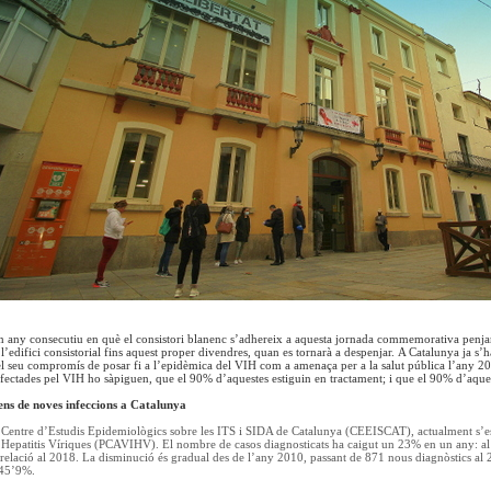
n any consecutiu en què el consistori blanenc s’adhereix a aquesta jornada commemorativa penjant 
’edifici consistorial fins aquest proper divendres, quan es tornarà a despenjar.
A Catalunya ja s’h
el seu compromís de posar fi a l’epidèmica del VIH com a amenaça per a la salut pública l’any 
nfectades pel VIH ho sàpiguen, que el 90% d’aquestes estiguin en tractament; i que el 90% d’aquest
ens de noves infeccions a Catalunya
Centre d’Estudis Epidemiològics sobre les ITS i SIDA de Catalunya (CEEISCAT), actualment s’es
s Hepatitis Víriques (PCAVIHV). El nombre de casos diagnosticats ha caigut un 23% en un any: al
lació al 2018. La disminució és gradual des de l’any 2010, passant de 871 nous diagnòstics al 
 45’9%.