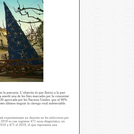
la pancarta. L’objectiu és que llueixi a la part
a assolit una de les fites marcades per la comunitat
2030 aprovada per les Nacions Unides: que el 90%
es últimes tinguin la càrrega viral indetectable.
tà experimentant un descens en les infeccions per
 2019 es van registrar 471 nous diagnòstics, un
2010 a 471 el 2019, el que representa una