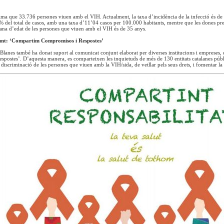
ima que 33.736 persones viuen amb el VIH. Actualment, la taxa d’incidència de la infecció és de
% del total de casos, amb una taxa d’11’04 casos per 100.000 habitants, mentre que les dones pr
jana d’edat de les persones que viuen amb el VIH és de 35 anys.
nt: ‘Compartim Compromisos i Respostes’
lanes també ha donat suport al comunicat conjunt elaborat per diverses institucions i empreses
postes’. D’aquesta manera, es comparteixen les inquietuds de més de 130 entitats catalanes púb
o discriminació de les persones que viuen amb la VIH/sida, de vetllar pels seus drets, i fomentar la 