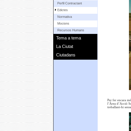
Perfil Contractant
Edictes
Normativa
Mocions
Recursos Humans
Tema a tema
La Ciutat
Ciutadans
Per fer encara mé
l’Àrea d’Acció So
treballant-hi sens