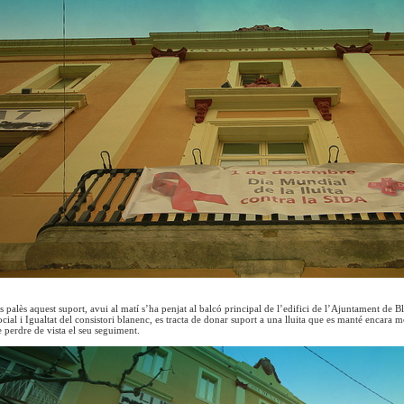
s palès aquest suport, avui al matí s’ha penjat al balcó principal de l’edifici de l’Ajuntament de
cial i Igualtat del consistori blanenc, es tracta de donar suport a una lluita que es manté encara 
e perdre de vista el seu seguiment.