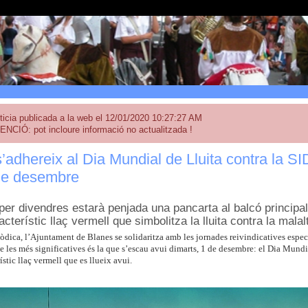
ticia publicada a la web el 12/01/2020 10:27:27 AM
ENCIÓ: pot incloure informació no actualitzada !
’adhereix al Dia Mundial de Lluita contra la
 de desembre
oper divendres estarà penjada una pancarta al balcó principa
cterístic llaç vermell que simbolitza la lluita contra la malal
dica, l’Ajuntament de Blanes se solidaritza amb les jornades reivindicatives especi
e les més significatives és la que s’escau avui dimarts, 1 de desembre: el Dia Mundi
ístic llaç vermell que es llueix avui.