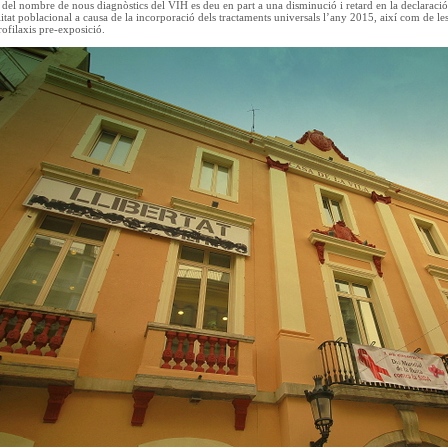
del nombre de nous diagnòstics del VIH es deu en part a una disminució i retard en la declaració.
ilitat poblacional a causa de la incorporació dels tractaments universals l’any 2015, així com de 
rofilaxis pre-exposició.