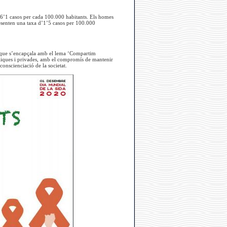
 6’1 casos per cada 100.000 habitants. Els homes
esenten una taxa d’1’5 casos per 100.000
, que s’encapçala amb el lema ‘Compartim
liques i privades, amb el compromís de mantenir
conscienciació de la societat.