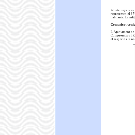
A Catalunya s’est
representen el 87
habitants. La mit
Comunicat conju
L’Ajuntament de B
Compromisos i Res
el respecte i la n