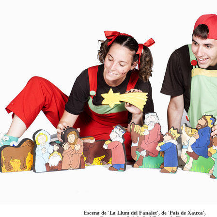
Escena de 'La Llum del Fanalet', de 'País de Xauxa',