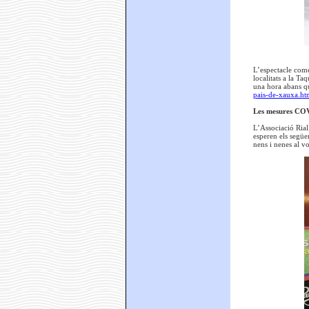
L’espectacle come
localitats a la Ta
una hora abans q
pais-de-xauxa.ht
Les mesures COV
L’Associació Rial
esperen els següe
nens i nenes al vo