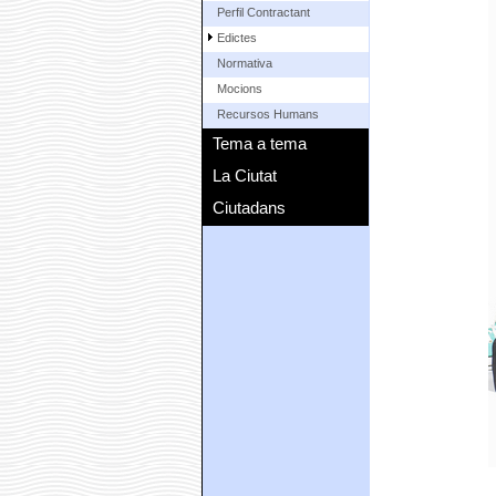
Perfil Contractant
Edictes
Normativa
Mocions
Recursos Humans
Tema a tema
La Ciutat
Ciutadans