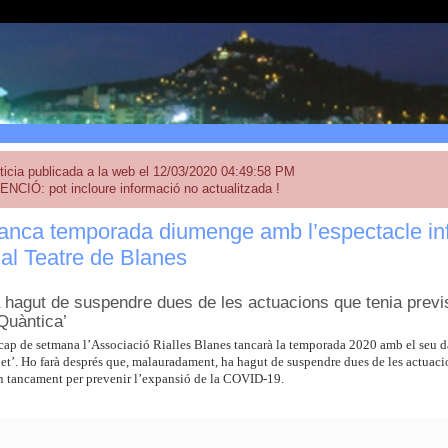
ticia publicada a la web el 12/03/2020 04:49:58 PM
ENCIÓ: pot incloure informació no actualitzada !
tanca temporada diumenge amb l’espectacle infa
 al Teatre de Blanes
ha hagut de suspendre dues de les actuacions que tenia previ
 Quàntica’
cap de setmana l’Associació Rialles Blanes tancarà la temporada 2020 amb el seu da
t’. Ho farà després que, malauradament, ha hagut de suspendre dues de les actuacio
n tancament per prevenir l’expansió de la COVID-19.