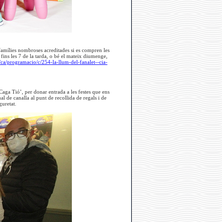
 famílies nombroses acreditades si es compren les
 fins les 7 de la tarda, o bé el mateix diumenge,
/ca/programacio/c/254-la-llum-del-fanalet--cia-
Caga Tió’, per donar entrada a les festes que ens
 de canalla al punt de recollida de regals i de
guretat.