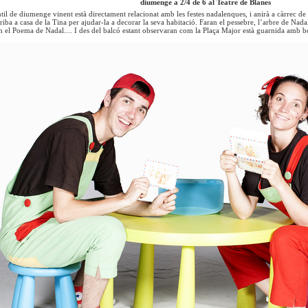
diumenge a 2/4 de 6 al Teatre de Blanes
ntil de diumenge vinent està directament relacionat amb les festes nadalenques, i anirà a càrrec d
riba a casa de la Tina per ajudar-la a decorar la seva habitació. Faran el pessebre, l’arbre de Nada
an el Poema de Nadal.... I des del balcó estant observaran com la Plaça Major està guarnida amb b