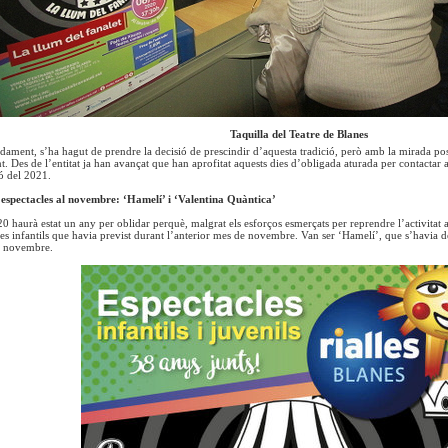
Taquilla del Teatre de Blanes
dament, s’ha hagut de prendre la decisió de prescindir d’aquesta tradició, però amb la mirada po
t. Des de l’entitat ja han avançat que han aprofitat aquests dies d’obligada aturada per contactar 
 del 2021.
 espectacles al novembre: ‘Hamelí’ i ‘Valentina Quàntica’
20 haurà estat un any per oblidar perquè, malgrat els esforços esmerçats per reprendre l’activitat 
les infantils que havia previst durant l’anterior mes de novembre. Van ser ‘Hamelí’, que s’havia de
de novembre.