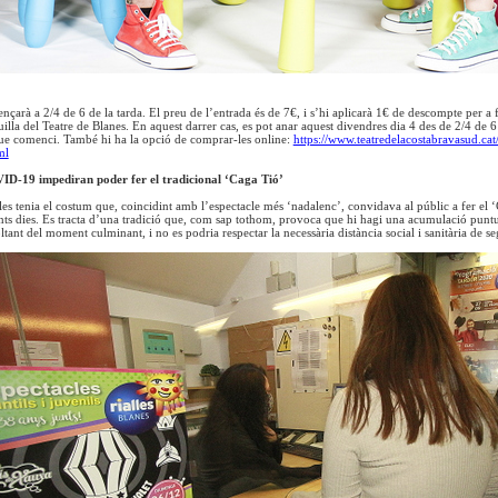
nçarà a 2/4 de 6 de la tarda. El preu de l’entrada és de 7€, i s’hi aplicarà 1€ de descompte per a
quilla del Teatre de Blanes. En aquest darrer cas, es pot anar aquest divendres dia 4 des de 2/4 de 6
ue comenci. També hi ha la opció de comprar-les online:
https://www.teatredelacostabravasud.cat
ml
ID-19 impediran poder fer el tradicional ‘Caga Tió’
les tenia el costum que, coincidint amb l’espectacle més ‘nadalenc’, convidava al públic a fer el ‘
nts dies. Es tracta d’una tradició que, com sap tothom, provoca que hi hagi una acumulació puntual
ltant del moment culminant, i no es podria respectar la necessària distància social i sanitària de se