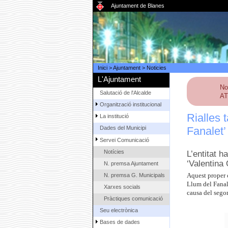
Ajuntament de Blanes
Inici
>
Ajuntament
>
Noticies
L'Ajuntament
No
Salutació de l'Alcalde
AT
Organització institucional
Rialles 
La institució
Fanalet’
Dades del Municipi
Servei Comunicació
Notícies
L’entitat 
‘Valentina
N. premsa Ajuntament
N. premsa G. Municipals
Aquest proper 
Llum del Fanale
Xarxes socials
causa del sego
Pràctiques comunicació
Seu electrònica
Bases de dades