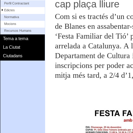
cap plaça lliure
Perfil Contractant
Edictes
C
om si es tractés d’un c
Normativa
de Blanes en assabentar-
Mocions
Recursos Humans
‘Festa Familiar del Tió’ 
Tema a tema
arrelada a Catalunya. A 
La Ciutat
Departament de Cultura i
Ciutadans
inscripcions per poder acc
mitja més tard, a 2/4 d’1