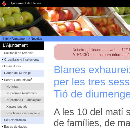
Ajuntament de Blanes
Inici
>
Ajuntament
>
Noticies
L'Ajuntament
Noticia publicada a la web el 12/
Salutació de l'Alcalde
ATENCIÓ: pot incloure informació 
Organització institucional
Blanes exhaureix
La institució
Dades del Municipi
per les tres sess
Servei Comunicació
Notícies
Tió de diumeng
N. premsa Ajuntament
N. premsa G. Municipals
Xarxes socials
A les 10 del matí 
Pràctiques comunicació
de famílies, de m
Seu electrònica
Bases de dades