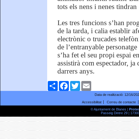
tots els nens i nenes tindran
Les tres funcions s’han prog
de la tarda, i calia establir 
electrònic o trucades telef
de l’entranyable personatge 
s’ha fet el seu propi espai e
assistirà com espectador, ja
darrers anys.
Comparteix
Facebook
Twitter
Email
Data de realització:
12/16/20
Accessibilitat
Correu de contacte
© Ajuntament de Blanes |
Prote
Passeig Dintre 29 | 17300