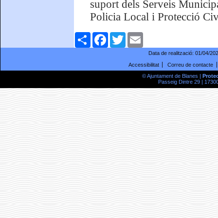
suport dels Serveis Municip
Policia Local i Protecció Civ
Comparteix
Facebook
Twitter
Email
Data de realització:
01/04/20
Accessibilitat
Correu de contacte
© Ajuntament de Blanes |
Prote
Passeig Dintre 29 | 17300