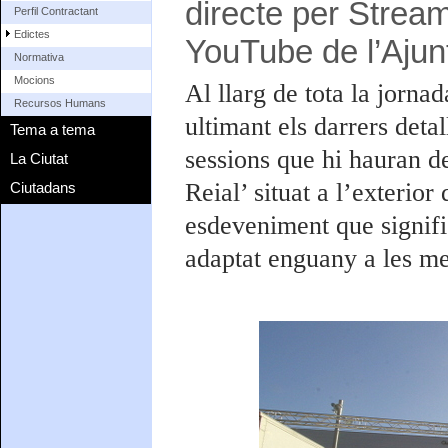
directe per Stream
Perfil Contractant
Edictes
YouTube de l’Aju
Normativa
Mocions
Al llarg de tota la jorna
Recursos Humans
ultimant els darrers detal
Tema a tema
sessions que hi hauran 
La Ciutat
Reial’ situat a l’exterior
Ciutadans
esdeveniment que signific
adaptat enguany a les 