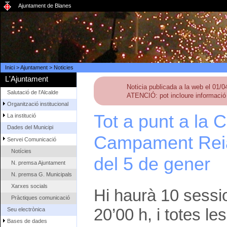
Ajuntament de Blanes
Inici
>
Ajuntament
>
Noticies
L'Ajuntament
Noticia publicada a la web el 01/
Salutació de l'Alcalde
ATENCIÓ: pot incloure informació 
Organització institucional
Tot a punt a la 
La institució
Dades del Municipi
Campament Reial
Servei Comunicació
Notícies
del 5 de gener
N. premsa Ajuntament
N. premsa G. Municipals
Xarxes socials
Hi haurà 10 sessio
Pràctiques comunicació
20’00 h, i totes l
Seu electrònica
Bases de dades