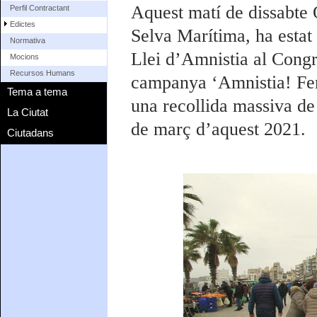
Aquest matí de dissabte 
Perfil Contractant
Edictes
Selva Marítima, ha estat 
Normativa
Llei d’Amnistia al Congr
Mocions
Recursos Humans
campanya ‘Amnistia! Fem
Tema a tema
una recollida massiva de 
La Ciutat
de març d’aquest 2021.
Ciutadans