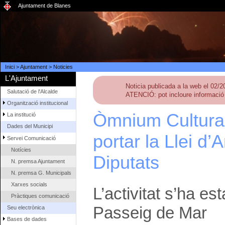
Ajuntament de Blanes
Inici
>
Ajuntament
>
Noticies
L'Ajuntament
Noticia publicada a la web el 02/
Salutació de l'Alcalde
ATENCIÓ: pot incloure informació 
Organització institucional
Òmnium Cultural 
La institució
Dades del Municipi
portar la Llei d’
Servei Comunicació
Notícies
Diputats
N. premsa Ajuntament
N. premsa G. Municipals
Xarxes socials
L’activitat s’ha est
Pràctiques comunicació
Passeig de Mar
Seu electrònica
Bases de dades