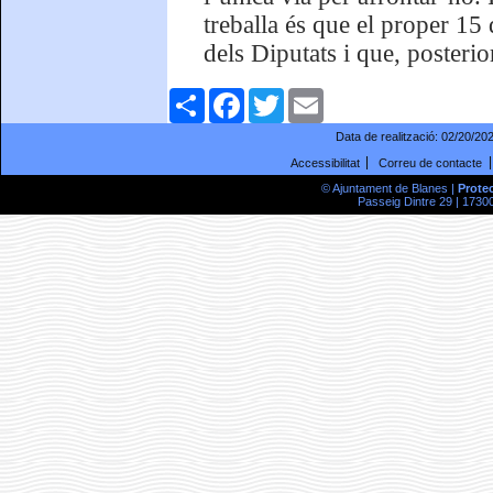
treballa és que el proper 15
dels Diputats i que, posterio
Comparteix
Facebook
Twitter
Email
Data de realització:
02/20/20
Accessibilitat
Correu de contacte
© Ajuntament de Blanes |
Prote
Passeig Dintre 29 | 17300