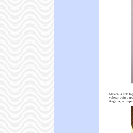
Més enllà dels lò
valorar quin paper
Anguita, acompany