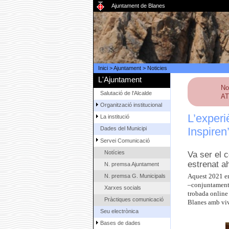
Ajuntament de Blanes
Inici
>
Ajuntament
>
Noticies
L'Ajuntament
No
Salutació de l'Alcalde
AT
Organització institucional
L’exper
La institució
Inspiren
Dades del Municipi
Servei Comunicació
Notícies
Va ser el 
estrenat a
N. premsa Ajuntament
N. premsa G. Municipals
Aquest 2021 en
–conjuntament a
Xarxes socials
trobada online 
Pràctiques comunicació
Blanes amb viv
Seu electrònica
Bases de dades