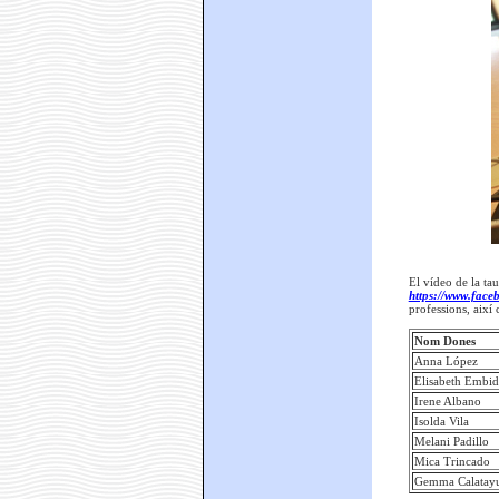
El vídeo de la ta
https://www.face
professions, així 
Nom Dones
Anna López
Elisabeth Embid
Irene Albano
Isolda Vila
Melani Padillo
Mica Trincado
Gemma Calatay