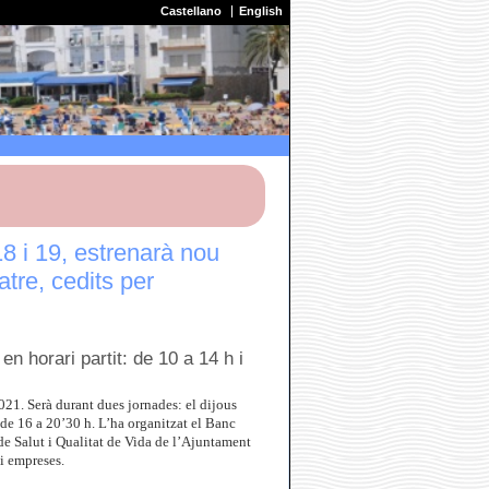
Castellano
English
8 i 19, estrenarà nou
atre, cedits per
 en horari partit: de 10 a 14 h i
21. Serà durant dues jornades: el dijous
 i de 16 a 20’30 h. L’ha organitzat el Banc
de Salut i Qualitat de Vida de l’Ajuntament
 i empreses.