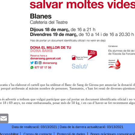
ucatiu s’ha elaborat el cartell que ha utilitzat el Banc de Sang de Girona per anunciar la donació 
, perquè arribessin al màxim nombre de persones. Tanmateix, s’han fet ressò de diverses qüestions
s és advertir a tothom que vulgui participar que cal portar un document identificatiu oficial i no
tre 18 i 69 anys, no estar embarassada, pesar més de 50 kg, i en cas d’haver-se fet recentment alg
k
witter
Email
Data de realització:
03/13/2021
| Data de la darrera actualització:
03/13/2021
Accessibilitat
Correu de contacte
Protecció de dades
Bones pràctiques comunicaci