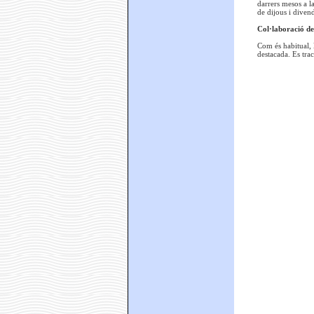
darrers mesos a l
de dijous i divend
Col·laboració de
Com és habitual,
destacada. Es trac