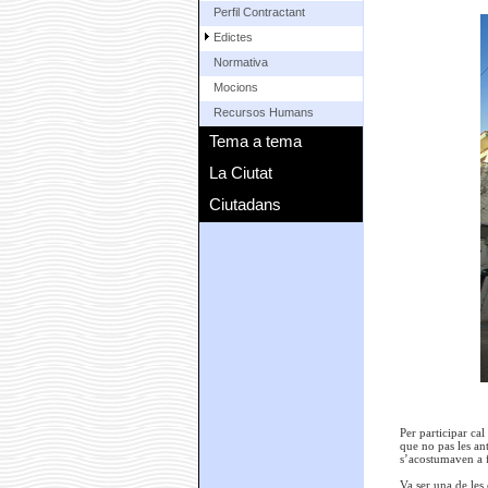
Perfil Contractant
Edictes
Normativa
Mocions
Recursos Humans
Tema a tema
La Ciutat
Ciutadans
Per participar cal
que no pas les ant
s’acostumaven a f
Va ser una de les