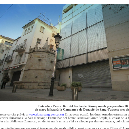
Entrada a l'antic Bar del Teatre de Blanes, on els propers dies 18 
de març hi haurà la Campanya de Donació de Sang d'aquest mes d
 reservar cita prèvia a
www.donarsang.gencat.cat
En aquesta ocasió, les dues jornades estrenaran
eriors ubicacions: la Sala d’Assaig i l’antic Bar del Teatre, situats al Carrer Ample, al costat de 
er a la Biblioteca Comarcal, on de fet ara fa un any s’hi va allotjar per darrera vegada, coincidi
 comptadíssimes excepcions al tancament de locals públics, però quan es va aixecar l’Estat d’Alar