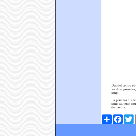
Des del centre ed
les dues jornades
sang.
La primera d’elle
sang cal tenir en
de llavors.
Comparteix
Faceboo
T