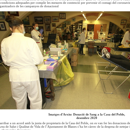
 condicions adequades per complir les mesures de contenció per prevenir el contagi del coronavir
rganitzadors de les campanyes de donacionsl
Imatges d'Arxiu: Donació de Sang a la Casa del Poble,
desembre 2020
 arribar a un acord amb la junta de propietaris de la Casa del Poble, on es van fer les donacions d
rea de Salut i Qualitat de Vida de l’Ajuntament de Blanes s’ha fet càrrec de la despesa de netejar i
 efectuat les donacions.