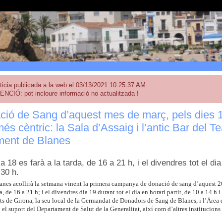
ticia publicada a la web el 03/13/2021 10:25:37 AM
ENCIÓ: pot incloure informació no actualitzada !
ió de Sang d’aquest mes de març, pels dies 1
més cèntric: la Sala d’Assaig i l’antic Bar del Te
ment de Blanes
ia 18 es farà a la tarda, de 16 a 21 h, i el divendres tot el dia
’30 h.
lanes acollirà la setmana vinent la primera campanya de donació de sang d’aquest 20
da, de 16 a 21 h; i el divendres dia 19 durant tot el dia en horari partit, de 10 a 14 h
ts de Girona, la seu local de la Germandat de Donadors de Sang de Blanes, i l’Àrea 
el suport del Departament de Salut de la Generalitat, així com d’altres institucions