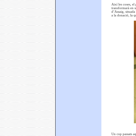
Així les coses, el
transformarà en un
d’Assaig, situada 
a la donació, la q
Un cop passats aqu