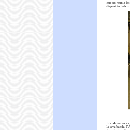
que no reunia les
disposició dels o
Inicialment es va
la seva banda, l’À
després que s’han