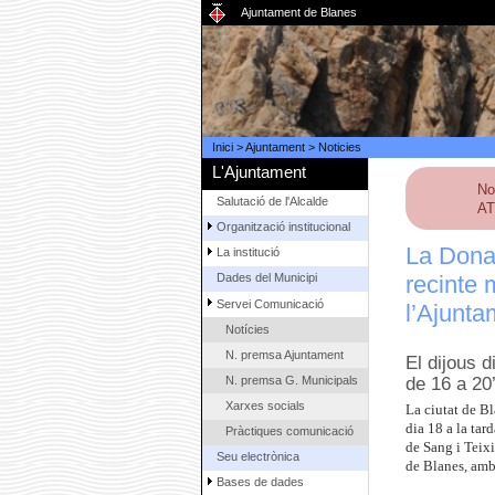
Ajuntament de Blanes
Inici
>
Ajuntament
>
Noticies
L'Ajuntament
No
Salutació de l'Alcalde
AT
Organització institucional
La Donac
La institució
recinte 
Dades del Municipi
Servei Comunicació
l’Ajunta
Notícies
N. premsa Ajuntament
El dijous d
N. premsa G. Municipals
de 16 a 20
Xarxes socials
La ciutat de B
dia 18 a la tar
Pràctiques comunicació
de Sang i Teixi
Seu electrònica
de Blanes, amb 
Bases de dades