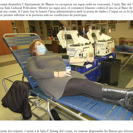
 passat desembre l’Ajuntament de Blanes va recuperar un espai cedit en concessió, l’antic Bar del T
a Sala Cultural Polivalent. Mentre no sigui així, el consistori blanenc cedirà el seu ús al Banc de
al seu costat. A l’antic bar hi haurà l’àrea administrativa amb la presa de dades i l’espai on es fa l
ue permet esbrinar si la persona està en condicions de participar.
ests dos tràmits, s’anirà a la Sala d’Assaig del costat, on estaran disposades les lliteres per efect