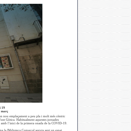
i 19
e març
 un nou emplaçament a peu pla i molt més cèntric
la Font Gòtica. Habitualment aquestes jornades
nt amb l’inici de la primera onada de la COVID-19.
ma la Biblioteca Comarcal seguia sent un espai