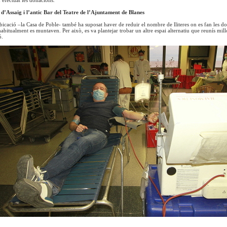
 d’Assaig i l’antic Bar del Teatre de l’Ajuntament de Blanes
bicació –la Casa de Poble- també ha suposat haver de reduir el nombre de lliteres on es fan les d
habitualment es muntaven. Per això, es va plantejar trobar un altre espai alternatiu que reunís mil
ó.