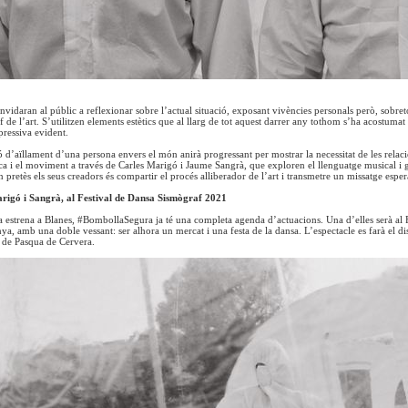
onvidaran al públic a reflexionar sobre l’actual situació, exposant vivències personals però, sobre
lf de l’art. S’utilitzen elements estètics que al llarg de tot aquest darrer any tothom s’ha acostumat
pressiva evident.
ó d’aïllament d’una persona envers el món anirà progressant per mostrar la necessitat de les relacion
 i el moviment a través de Carles Marigó i Jaume Sangrà, que exploren el llenguatge musical i gest
 pretès els seus creadors és compartir el procés alliberador de l’art i transmetre un missatge espe
rigó i Sangrà, al Festival de Dansa Sismògraf 2021
a estrena a Blanes, #BombollaSegura ja té una completa agenda d’actuacions. Una d’elles serà al 
ya, amb una doble vessant: ser alhora un mercat i una festa de la dansa. L’espectacle es farà el di
l de Pasqua de Cervera.