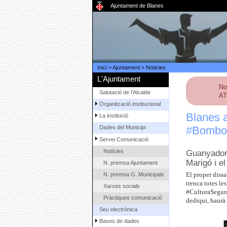
Ajuntament de Blanes
Inici
>
Ajuntament
>
Noticies
L'Ajuntament
No
Salutació de l'Alcalde
AT
Organització institucional
Blanes a
La institució
#Bombol
Dades del Municipi
Servei Comunicació
Notícies
Guanyador 
Marigó i e
N. premsa Ajuntament
N. premsa G. Municipals
El proper dissa
trenca totes l
Xarxes socials
#CulturaSegura,
Pràctiques comunicació
dediqui, haurà 
Seu electrònica
Bases de dades