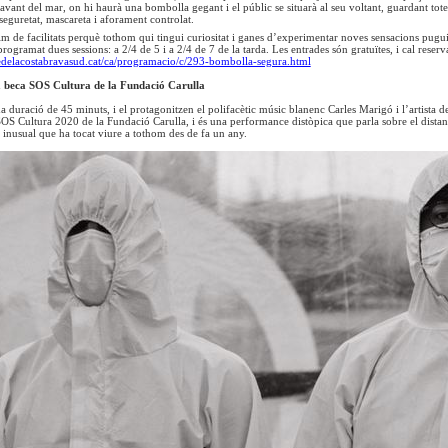
davant del mar, on hi haurà una bombolla gegant i el públic se situarà al seu voltant, guardant to
 seguretat, mascareta i aforament controlat.
m de facilitats perquè tothom qui tingui curiositat i ganes d’experimentar noves sensacions pugui a
ogramat dues sessions: a 2/4 de 5 i a 2/4 de 7 de la tarda. Les entrades són gratuïtes, i cal reserva
redelacostabravasud.cat/ca/programacio/c/293-bombolla-segura.html
 beca SOS Cultura de la Fundació Carulla
a duració de 45 minuts, i el protagonitzen el polifacètic músic blanenc Carles Marigó i l’artista d
OS Cultura 2020 de la Fundació Carulla, i és una performance distòpica que parla sobre el distanc
 inusual que ha tocat viure a tothom des de fa un any.