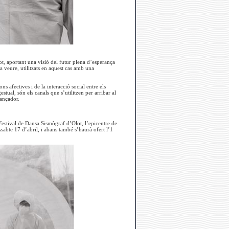
tot, aportant una visió del futur plena d’esperança
 a veure, utilitzats en aquest cas amb una
s afectives i de la interacció social entre els
ual, són els canals que s’utilitzen per arribar al
rançador.
Festival de Dansa Sismògraf d’Olot, l’epicentre de
ssabte 17 d’abril, i abans també s’haurà ofert l’1