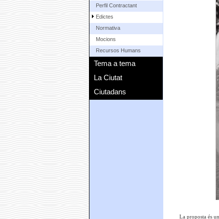
Perfil Contractant
Edictes
Normativa
Mocions
Recursos Humans
Tema a tema
La Ciutat
Ciutadans
La proposta és un