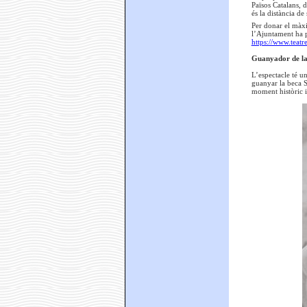
Països Catalans, 
és la distància de
Per donar el màxi
l’Ajuntament ha pr
https://www.teat
Guanyador de la
L’espectacle té un
guanyar la beca S
moment històric i