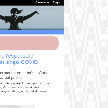
Castellano
English
de l’espectacle
a en temps COVID
formance on el músic Carles
a pel públic
 a l’estat espanyol d’un espectacle que
, s’inspira en el conegut lema
ions que tothom, es dediqui al què es