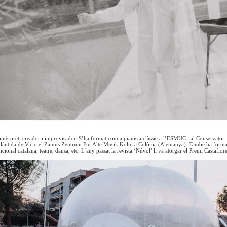
intèrpret, creador i improvisador. S’ha format com a pianista clàssic a l’ESMUC i al Conservator
tlàntida de Vic o el Zamus Zentrum Für Alte Musik Köln, a Colònia (Alemanya). També ha format
adicional catalana, teatre, dansa, etc. L’any passat la revista ‘Núvol’ li va atorgar el Premi Castafior