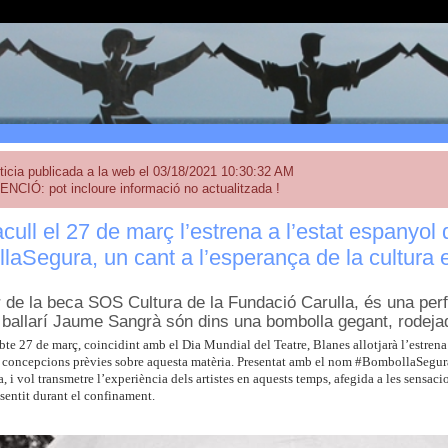
ticia publicada a la web el 03/18/2021 10:30:32 AM
ENCIÓ: pot incloure informació no actualitzada !
cull el 27 de març l’estrena a l’estat espanyol 
laSegura, un cant a l’esperança de la cultur
de la beca SOS Cultura de la Fundació Carulla, és una per
l ballarí Jaume Sangrà són dins una bombolla gegant, rodejad
bte 27 de març, coincidint amb el Dia Mundial del Teatre, Blanes allotjarà l’estrena
es concepcions prèvies sobre aquesta matèria. Presentat amb el nom #BombollaSegura
 i vol transmetre l’experiència dels artistes en aquests temps, afegida a les sensac
sentit durant el confinament.