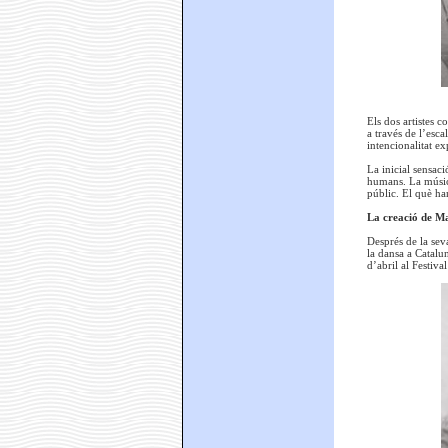
Els dos artistes c
a través de l’esca
intencionalitat ex
La inicial sensaci
humans. La música
públic. El què han
La creació de Ma
Després de la sev
la dansa a Catalun
d’abril al Festiva