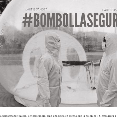
a performance inusual i engrescadora, amb una posta en escena que ja ho diu tot. S’emplaçarà a l’