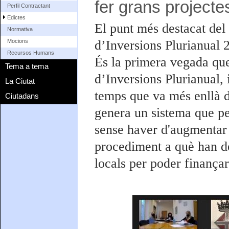
fer grans projectes
Perfil Contractant
Edictes
El punt més destacat del 
Normativa
d’Inversions Plurianual 
Mocions
Recursos Humans
És la primera vegada qu
Tema a tema
d’Inversions Plurianual,
La Ciutat
temps que va més enllà d
Ciutadans
genera un sistema que per
sense haver d'augmentar 
procediment a què han de
locals per poder finançar