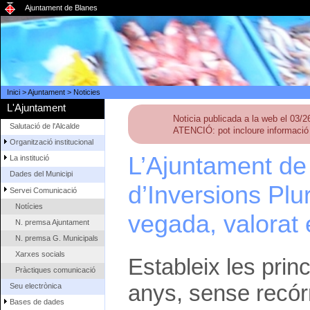
Ajuntament de Blanes
Inici
>
Ajuntament
>
Noticies
L'Ajuntament
Noticia publicada a la web el 03/
Salutació de l'Alcalde
ATENCIÓ: pot incloure informació 
Organització institucional
L’Ajuntament de
La institució
Dades del Municipi
d’Inversions Plu
Servei Comunicació
Notícies
vegada, valorat
N. premsa Ajuntament
N. premsa G. Municipals
Xarxes socials
Estableix les princ
Pràctiques comunicació
anys, sense recór
Seu electrònica
Bases de dades