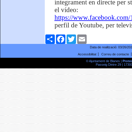
íntegrament en directe per st
el vídeo:
https://www.facebook.com
perfil de Youtube, per televi
Comparteix
Facebook
Twitter
Email
Data de realització:
03/26/20
Accessibilitat
Correu de contacte
© Ajuntament de Blanes |
Prote
Passeig Dintre 29 | 17300