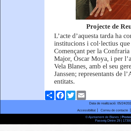
Projecte de Reu
L’acte d’aquesta tarda ha c
institucions i col·lectius qu
Començant per la Confraria 
Major, Òscar Moya, i per l’a
Vela Blanes, amb el seu gere
Janssen; representants de l’
entitats.
Comparteix
Facebook
Twitter
Email
Data de realització:
05/24/20
Accessibilitat
Correu de contacte
© Ajuntament de Blanes |
Prote
Passeig Dintre 29 | 17300