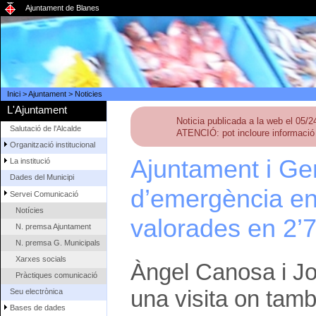
Ajuntament de Blanes
Inici
>
Ajuntament
>
Noticies
L'Ajuntament
Noticia publicada a la web el 05/
Salutació de l'Alcalde
ATENCIÓ: pot incloure informació 
Organització institucional
Ajuntament i Gen
La institució
Dades del Municipi
d’emergència enl
Servei Comunicació
Notícies
valorades en 2’
N. premsa Ajuntament
N. premsa G. Municipals
Xarxes socials
Àngel Canosa i J
Pràctiques comunicació
una visita on tamb
Seu electrònica
Bases de dades