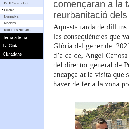
començaran a la ta
Perfil Contractant
Edictes
reurbanitació dels
Normativa
Mocions
Aquesta tarda de dilluns
Recursos Humans
les conseqüències que va 
Tema a tema
Glòria del gener del 2020
La Ciutat
d’alcalde, Àngel Canosa 
Ciutadans
del director general de 
encapçalat la visita que 
haver de fer a la zona por