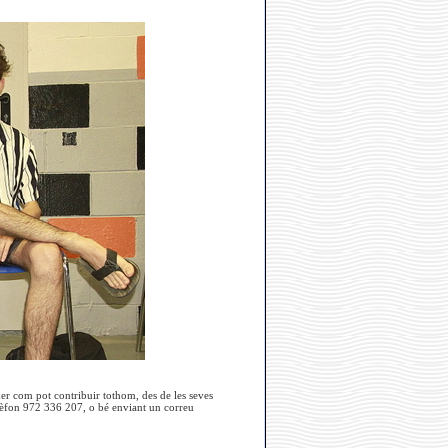
xer com pot contribuir tothom, des de les seves
 telèfon 972 336 207, o bé enviant un correu