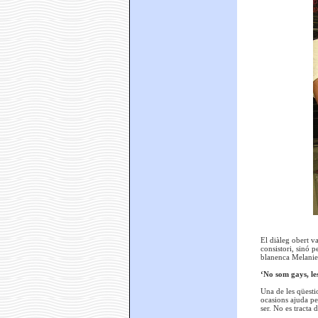
El diàleg obert v
consistori, sinó 
blanenca Melanie 
‘No som gays, le
Una de les qüestio
ocasions ajuda per
ser. No es tracta 