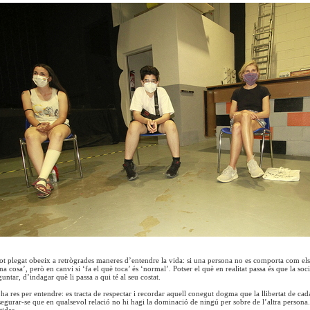
ot plegat obeeix a retrògrades maneres d’entendre la vida: si una persona no es comporta com el
na cosa’, però en canvi si ‘fa el què toca’ és ‘normal’. Potser el què en realitat passa és que la so
ntar, d’indagar què li passa a qui té al seu costat.
i ha res per entendre: es tracta de respectar i recordar aquell conegut dogma que la llibertat de ca
gurar-se que en qualsevol relació no hi hagi la dominació de ningú per sobre de l’altra persona. A