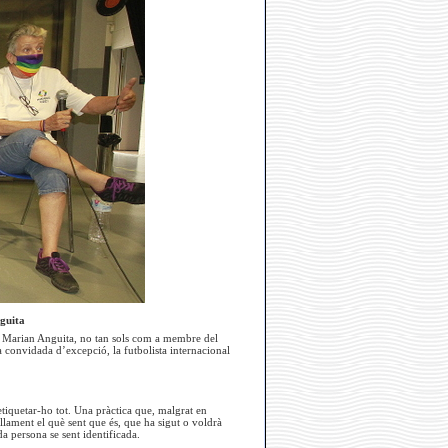
nguita
at, Marian Anguita, no tan sols com a membre del
 convidada d’excepció, la futbolista internacional
’etiquetar-ho tot. Una pràctica que, malgrat en
illament el què sent que és, que ha sigut o voldrà
da persona se sent identificada.