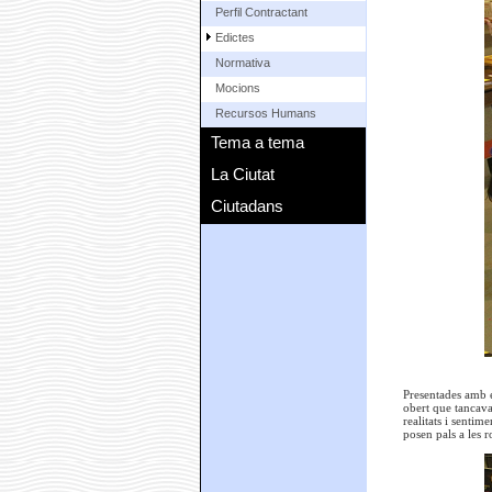
Perfil Contractant
Edictes
Normativa
Mocions
Recursos Humans
Tema a tema
La Ciutat
Ciutadans
Presentades amb el
obert que tancava
realitats i sentim
posen pals a les r