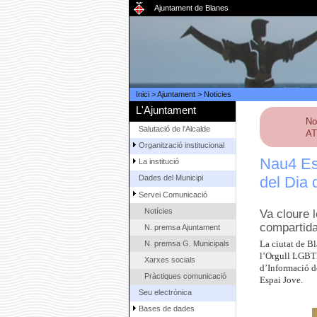
Ajuntament de Blanes
Inici
>
Ajuntament
>
Noticies
L'Ajuntament
No
Salutació de l'Alcalde
AT
Organització institucional
Nau4 Esp
La institució
del Dia 
Dades del Municipi
Servei Comunicació
Notícies
Va cloure l
compartida
N. premsa Ajuntament
N. premsa G. Municipals
La ciutat de Bl
l’Orgull LGBTI
Xarxes socials
d’Informació de
Pràctiques comunicació
Espai Jove.
Seu electrònica
Bases de dades