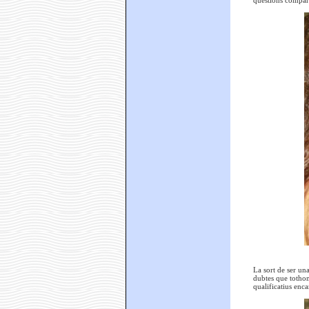
qüestions compart
La sort de ser un
dubtes que tothom
qualificatius enc