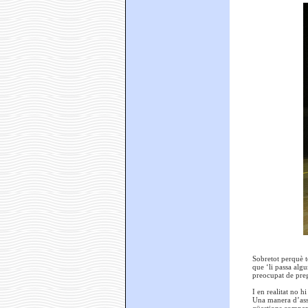
Sobretot perquè t
que ‘li passa algu
preocupat de pregu
I en realitat no h
Una manera d’asse