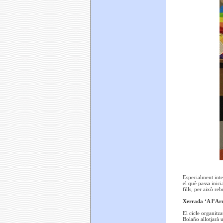
Especialment inten
el què passa inici
fills, per això re
Xerrada ‘A l’Arm
El cicle organitz
Bolaño allotjarà u