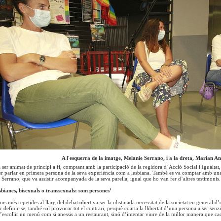
A l'esquerra de la imatge, Melanie Serrano, i a la dreta, Marian A
a ser animat de principi a fi, comptant amb la participació de la regidora d’Acció Social i Igualt
per parlar en primera persona de la seva experiència com a lesbiana. També es va comptar amb una
Serrano, que va assistir acompanyada de la seva parella, igual que ho van fer d’altres testimonis.
sbianes, bisexuals o transsexuals: som persones’
ns més repetides al llarg del debat obert va ser la obstinada necessitat de la societat en general d
 definir-se, també sol provocar tot el contrari, perquè coarta la llibertat d’una persona a ser senz
d’escollir un menú com si anessis a un restaurant, sinó d’intentar viure de la millor manera que ca