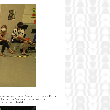
ents propers a qui recórrer per resoldre els lògics
en batejar com ‘anormal’, per no recórrer a
mb el col·lectiu LGBTI+.