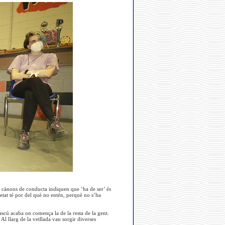
s cànons de conducta indiquen que ‘ha de ser’ és
cietat té por del què no entén, perquè no s’ha
dascú acaba on comença la de la resta de la gent.
l llarg de la vetllada van sorgir diverses