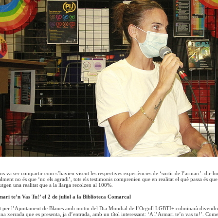
s va ser compartir com s’havien viscut les respectives experiències de ‘sortir de l’armari’: dir-ho
alment no és que ‘no els agradi’, tots els testimonis comprenien que en realitat el què passa és que
butgen una realitat que a la llarga recolzen al 100%.
ari te’n Vas Tu!’ el 2 de juliol a la Biblioteca Comarcal
at per l’Ajuntament de Blanes amb motiu del Dia Mundial de l’Orgull LGBTI+ culminarà divendres
na xerrada que es presenta, ja d’entrada, amb un títol interessant: ‘A l’Armari te’n vas tu!’. Come