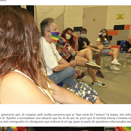
ides.
a generació que, al comptar amb moltes persones que ja ‘han sortit de l’armari’ fa temps, són refer
 té. Ajuden a normalitzar una situació que ho és de per sé, però que la societat rància s’entesta 
ara més retrògrades i/o denigrants que tothom té al cap quan es parla de qüestions relacionades a