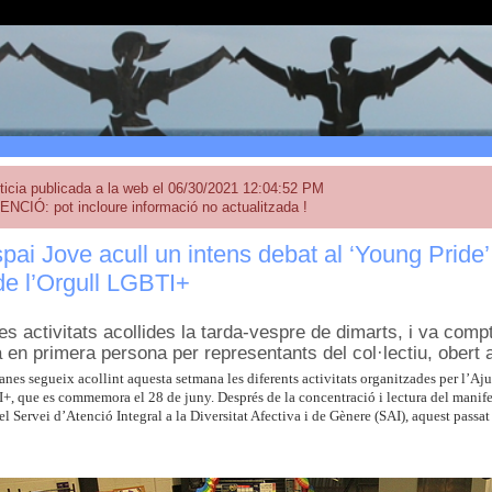
ticia publicada a la web el 06/30/2021 12:04:52 PM
ENCIÓ: pot incloure informació no actualitzada !
ai Jove acull un intens debat al ‘Young Pride’
de l’Orgull LGBTI+
es activitats acollides la tarda-vespre de dimarts, i va comp
 en primera persona per representants del col·lectiu, obert a
anes segueix acollint aquesta setmana les diferents activitats organitzades per l’
+, que es commemora el 28 de juny. Després de la concentració i lectura del manif
l Servei d’Atenció Integral a la Diversitat Afectiva i de Gènere (SAI), aquest passat 