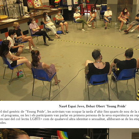
Nau4 Espai Jove, Debat Obert 'Young Pride'
 títol genèric de ‘Young Pride’, les activitats van ocupar la tarda d’ahir fins quarts de nou de la
 el programa, on les i els participants van parlar en primera persona de la seva experiència en rep
ents tant del col·lectiu LGBTI+ com de qualsevol altra identitat o sexualitat, alliberant-se de les 
odes.