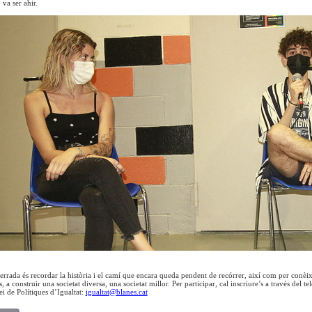
va ser ahir.
xerrada és recordar la història i el camí que encara queda pendent de recórrer, així com per conèi
s, a construir una societat diversa, una societat millor. Per participar, cal inscriure’s a través del
ei de Polítiques d’Igualtat:
igualtat@blanes.cat