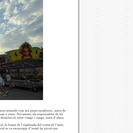
ions infantils com ara pistes escalèxtric, autos de
osat a viure. Novament, els responsables de les
esinfecció entre viatge i viatge, entre d’altres.
al: la franja de l’esplanada del costat de l’antic
cal es va encarregar d’instal·lar pivots per