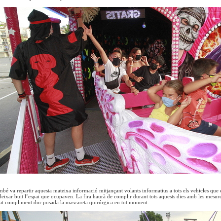
mbé va repartir aquesta mateixa informació mitjançant volants informatius a tots els vehicles que e
 deixar buit l’espai que ocupaven. La fira haurà de complir durant tots aquests dies amb les mesures
gat compliment dur posada la mascareta quirúrgica en tot moment.