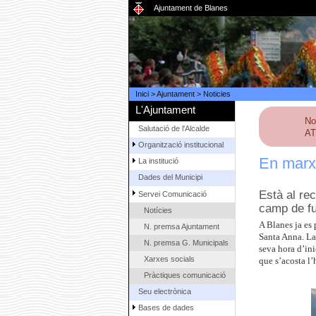
Ajuntament de Blanes
Inici
>
Ajuntament
>
Noticies
L'Ajuntament
No
Salutació de l'Alcalde
AT
Organització institucional
En marxa
La institució
Dades del Municipi
Està al rec
Servei Comunicació
camp de fu
Notícies
A Blanes ja es 
N. premsa Ajuntament
Santa Anna. La 
N. premsa G. Municipals
seva hora d’ini
Xarxes socials
que s’acosta l’
Pràctiques comunicació
Seu electrònica
Bases de dades