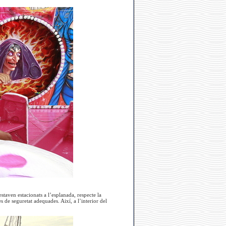
staven estacionats a l’esplanada, respecte la
 de seguretat adequades. Així, a l’interior del