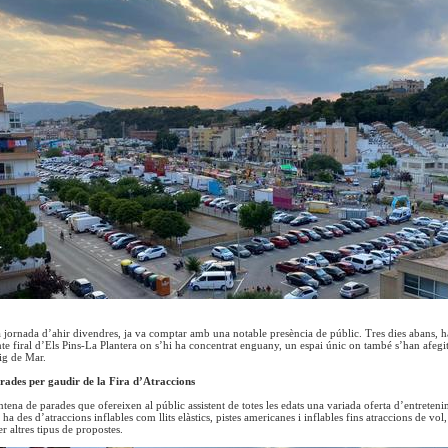
 jornada d’ahir divendres, ja va comptar amb una notable presència de públic. Tres dies abans, h
inte firal d’Els Pins-La Plantera on s’hi ha concentrat enguany, un espai únic on també s’han afeg
eig de Mar.
ades per gaudir de la Fira d’Atraccions
tena de parades que ofereixen al públic assistent de totes les edats una variada oferta d’entreten
 ha des d’atraccions inflables com llits elàstics, pistes americanes i inflables fins atraccions de vo
er altres tipus de propostes.