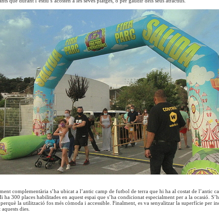
ants que durant l’estiu s’acosten a les seves platges, o per gaudir dels seus atractius.
nt complementària s’ha ubicat a l’antic camp de futbol de terra que hi ha al costat de l’antic camp
 Hi ha 300 places habilitades en aquest espai que s’ha condicionat especialment per a la ocasió. S’ha
perquè la utilització fos més còmoda i accessible. Finalment, es va senyalitzar la superfície per i
 aquests dies.