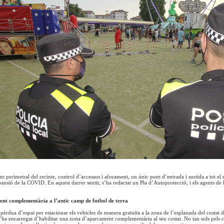
 perimetral del recinte, control d’accessos i aforament, un únic punt d’entrada i sortida a tot el r
pansió de la COVID. En aquest darrer sentit, s’ha redactat un Pla d’Autoprotecció, i els agents de 
nt complementària a l’antic camp de futbol de terra
èrdua d’espai per estacionar els vehicles de manera gratuïta a la zona de l’esplanada del costat de 
’ha encarregat d’habilitar una zona d’aparcament complementària al seu costat. No tan sols pels ci