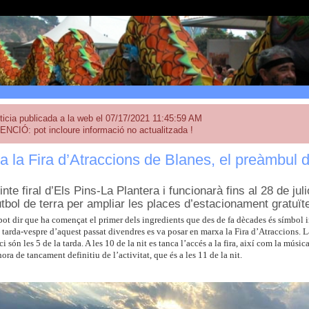
ticia publicada a la web el 07/17/2021 11:45:59 AM
ENCIÓ: pot incloure informació no actualitzada !
 la Fira d’Atraccions de Blanes, el preàmbul 
inte firal d’Els Pins-La Plantera i funcionarà fins al 28 de juli
tbol de terra per ampliar les places d’estacionament gratuït
pot dir que ha començat el primer dels ingredients que des de fa dècades és símbol 
tarda-vespre d’aquest passat divendres es va posar en marxa la Fira d’Atraccions. La f
ci són les 5 de la tarda. A les 10 de la nit es tanca l’accés a la fira, així com la mús
hora de tancament definitiu de l’activitat, que és a les 11 de la nit.