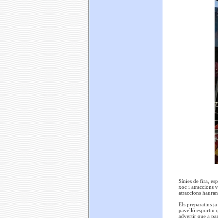
Sínies de fira, es
xoc i atraccions 
atraccions hauran 
Els preparatius ja
pavelló esportiu 
advertir que a par