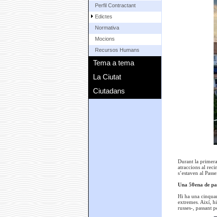
Perfil Contractant
Edictes
Normativa
Mocions
Recursos Humans
Tema a tema
La Ciutat
Ciutadans
Durant la primera
atraccions al rec
s’estaven al Pass
Una 50ena de par
Hi ha una cinquan
extremes. Així, hi
russes-, passant p