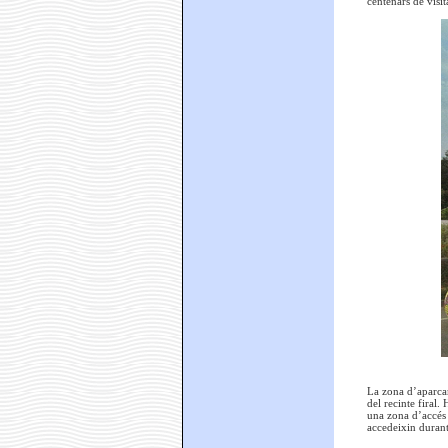
centenars de visit
La zona d’aparcame
del recinte firal.
una zona d’accés 
accedeixin durant