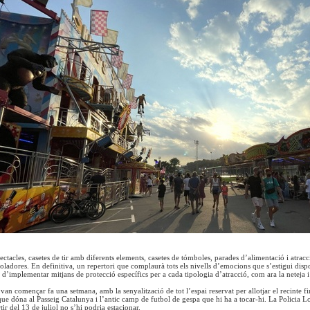
pectacles, casetes de tir amb diferents elements, casetes de tómboles, parades d’alimentació i atracc
voladores. En definitiva, un repertori que complaurà tots els nivells d’emocions que s’estigui disp
d’implementar mitjans de protecció específics per a cada tipologia d’atracció, com ara la neteja i d
 van començar fa una setmana, amb la senyalització de tot l’espai reservat per allotjar el recinte fir
que dóna al Passeig Catalunya i l’antic camp de futbol de gespa que hi ha a tocar-hi. La Policia Lo
tir del 13 de juliol no s’hi podria estacionar.