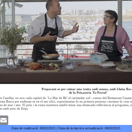
Preparant-se per cuinar una truita amb sonsos, amb Lluïsa Roc
de la Peixateria 'Es Portal'
m Casellas, en nou cada capítol de ‘La Mar de Bé’ el carismàtic xef –cuiner del Restaurant Casama
osta Brava per endinsar-se en el seu ofici, experimentar-lo en primera persona i mostrar-lo com 
des de mar i aire. El peix i la cuina marinera també tenen una destacada rellevància al programa, a
es amb peix de llotja.
k
witter
Email
Data de realització:
08/02/2021
| Data de la darrera actualització:
08/02/2021