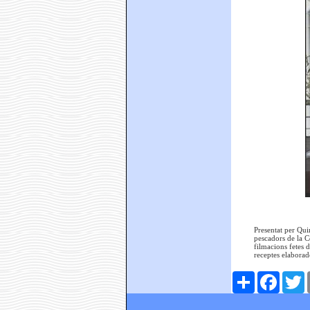
Presentat per Qui
pescadors de la C
filmacions fetes 
receptes elaborad
Comparteix
Faceboo
T