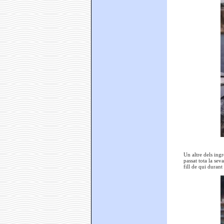
Un altre dels ing
passat tota la se
fill de qui duran