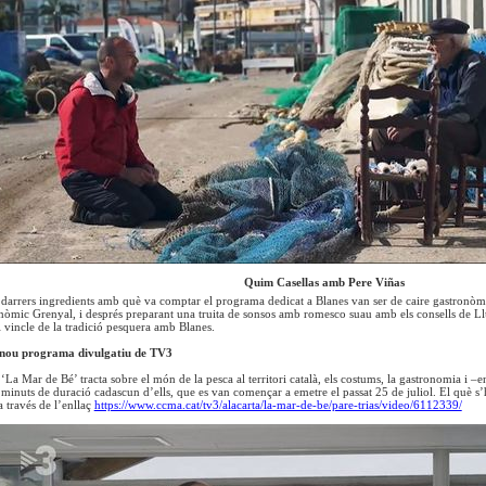
Quim Casellas amb Pere Viñas
s darrers ingredients amb què va comptar el programa dedicat a Blanes van ser de caire gastronòm
nòmic Grenyal, i després preparant una truita de sonsos amb romesco suau amb els consells de Lluï
l vincle de la tradició pesquera amb Blanes.
 nou programa divulgatiu de TV3
a Mar de Bé’ tracta sobre el món de la pesca al territori català, els costums, la gastronomia i –en 
minuts de duració cadascun d’ells, que es van començar a emetre el passat 25 de juliol. El què s’ha 
a través de l’enllaç
https://www.ccma.cat/tv3/alacarta/la-mar-de-be/pare-trias/video/6112339/