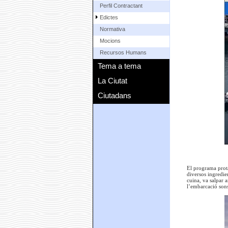
Perfil Contractant
Edictes
Normativa
Mocions
Recursos Humans
Tema a tema
La Ciutat
Ciutadans
El programa prota
diversos ingredie
cuina, va salpar a
l’embarcació sons