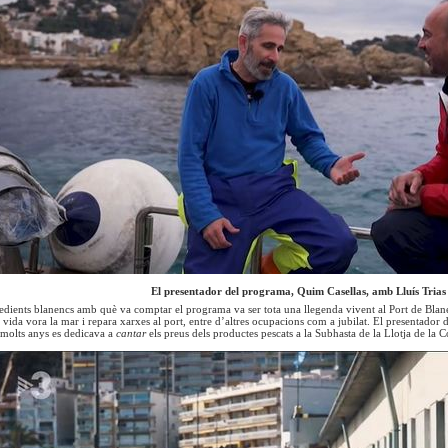
El presentador del programa, Quim Casellas, amb Lluís Trias
redients blanencs amb què va comptar el programa va ser tota una llegenda vivent al Port de Blane
va vida vora la mar i repara xarxes al port, entre d’altres ocupacions com a jubilat. El presentado
t molts anys es dedicava a
cantar
els preus dels productes pescats a la Subhasta de la Llotja de la 