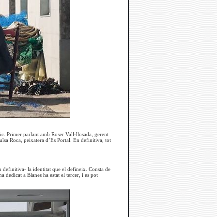
ic. Primer parlant amb Roser Vall·llosada, gerent
sa Roca, peixatera d’Es Portal. En definitiva, tot
definitiva- la identitat que el defineix. Consta de
dedicat a Blanes ha estat el tercer, i es pot