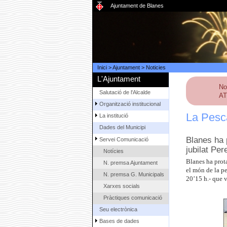
Ajuntament de Blanes
Inici
>
Ajuntament
>
Noticies
L'Ajuntament
No
Salutació de l'Alcalde
AT
Organització institucional
La Pesca
La institució
Dades del Municipi
Blanes ha 
Servei Comunicació
jubilat Per
Notícies
Blanes ha prot
N. premsa Ajuntament
el món de la pe
N. premsa G. Municipals
20’15 h.- que v
Xarxes socials
Pràctiques comunicació
Seu electrònica
Bases de dades