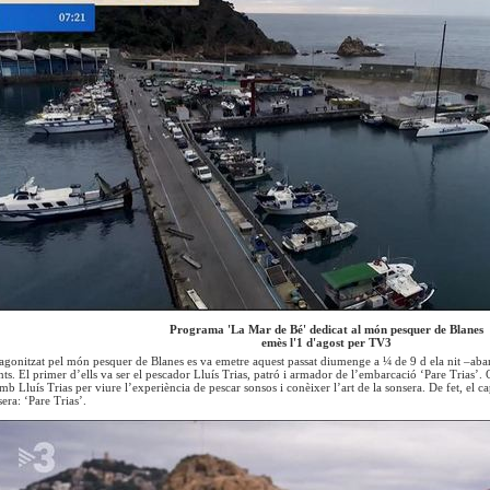
Programa 'La Mar de Bé' dedicat al món pesquer de Blanes
emès l'1 d'agost per TV3
gonitzat pel món pesquer de Blanes es va emetre aquest passat diumenge a ¼ de 9 d ela nit –aban
nts. El primer d’ells va ser el pescador Lluís Trias, patró i armador de l’embarcació ‘Pare Trias’
mb Lluís Trias per viure l’experiència de pescar sonsos i conèixer l’art de la sonsera. De fet, el c
era: ‘Pare Trias’.