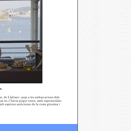
a,
r, de Llafranc- puja a les embarcacions dels
mai no s’havia pogut veure, amb espectaculars
mb espècies autòctones de la costa gironina i