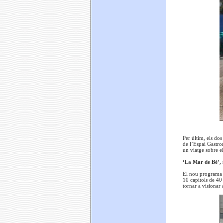
Per últim, els do
de l’Espai Gastro
un viatge sobre e
‘La Mar de Bé’,
El nou programa ‘L
10 capítols de 40 
tornar a visionar 