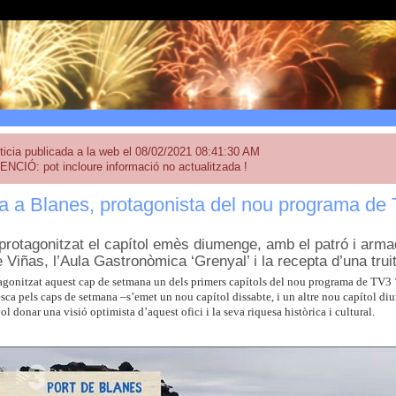
ticia publicada a la web el 08/02/2021 08:41:30 AM
ENCIÓ: pot incloure informació no actualitzada !
 a Blanes, protagonista del nou programa de 
protagonitzat el capítol emès diumenge, amb el patró i arma
e Viñas, l’Aula Gastronòmica ‘Grenyal’ i la recepta d’una tr
agonitzat aquest cap de setmana un dels primers capítols del nou programa de TV3 ‘
sca pels caps de setmana –s’emet un nou capítol dissabte, i un altre nou capítol diu
ol donar una visió optimista d’aquest ofici i la seva riquesa històrica i cultural.