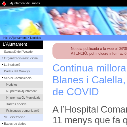
Ajuntament de Blanes
Inici
>
Ajuntament
>
Noticies
L'Ajuntament
Noticia publicada a la web el 08/
Salutació de l'Alcalde
ATENCIÓ: pot incloure informació 
Organització institucional
Continua milloran
La institució
Dades del Municipi
Blanes i Calella
Servei Comunicació
Notícies
de COVID
N. premsa Ajuntament
N. premsa G. Municipals
Xarxes socials
A l’Hospital Comar
Pràctiques comunicació
11 menys que fa qu
Seu electrònica
Bases de dades