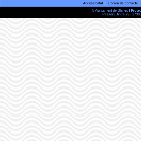
Accessibilitat
Correu de contacte
© Ajuntament de Blanes |
Prote
Passeig Dintre 29 | 17300