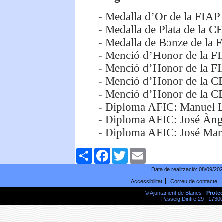
-
Medalla d’Or de la FIAP
-
Medalla de Plata de la 
-
Medalla de Bonze de la 
-
Menció d’Honor de la FI
-
Menció d’Honor de la FI
-
Menció d’Honor de la C
-
Menció d’Honor de la CE
-
Diploma AFIC: Manuel L
-
Diploma AFIC: José Àng
-
Diploma AFIC: José Man
Comparteix
Facebook
Twitter
Email
Data de realització:
08/09/20
Accessibilitat
Correu de contacte
© Ajuntament de Blanes |
Prote
Passeig Dintre 29 | 17300