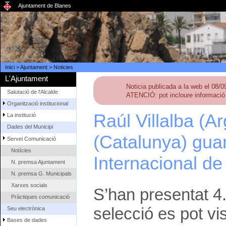
Ajuntament de Blanes
Inici
>
Ajuntament
>
Noticies
L'Ajuntament
Noticia publicada a la web el 08/
Salutació de l'Alcalde
ATENCIÓ: pot incloure informació 
Organització institucional
Raúl Villalba (A
La institució
Dades del Municipi
(Catalunya) guan
Servei Comunicació
Notícies
Internacional de
N. premsa Ajuntament
N. premsa G. Municipals
Xarxes socials
S’han presentat 4.
Pràctiques comunicació
selecció es pot vi
Seu electrònica
Bases de dades