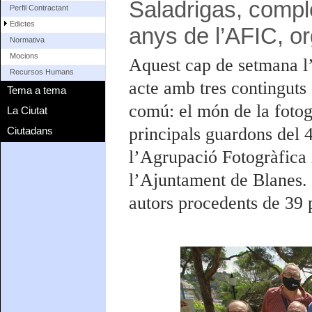
Saladrigas, compl
Perfil Contractant
Edictes
anys de l’AFIC, o
Normativa
Mocions
Aquest cap de setmana l’
Recursos Humans
acte amb tres continguts
Tema a tema
comú: el món de la fotog
La Ciutat
principals guardons del 
Ciutadans
l’Agrupació Fotogràfica 
l’Ajuntament de Blanes.
autors procedents de 39 