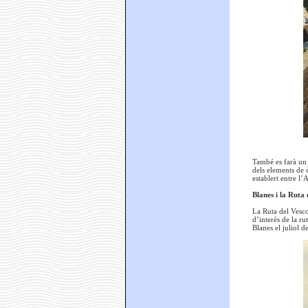
També es farà un 
dels elements de 
establert entre l
Blanes i la Ruta
La Ruta del Vescom
d’interès de la ru
Blanes el juliol d