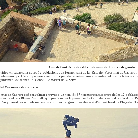
Cim de Sant Joan des del capdemunt de la torre de guaita
vídeo en cadascuna de les 12 poblacions que formen part de la ‘Ruta del Vescomtat de Cabrera’,
cada municipi. L’acció promocional forma part de les actuacions conjuntes del producte turístic 
’Ajuntament de Blanes i el Consell Comarcal de la Selva.
 del Vescomtat de Cabrera
tat de Cabrera està senyalitzat a través d’un total de 37 tòtems repartits arreu de les 12 poblacio
ta, entre elles a Blanes. Val a dir que precisament la presentació oficial de la senyalització de la ‘
e l’any passat, en un dels indrets on conflueix el gruix més destacat d’aquest legal: la Plaça de l’E