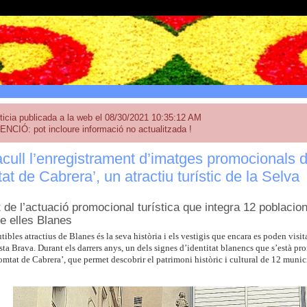
ticia publicada a la web el 08/30/2021 10:35:12 AM
ENCIÓ: pot incloure informació no actualitzada !
cull l’enregistrament d’imatges promocionals d
t de Cabrera’, un atractiu turístic de la Selva
 de l’actuació promocional turística que integra 12 poblacio
re elles Blanes
tibles atractius de Blanes és la seva història i els vestigis que encara es poden visit
a Brava. Durant els darrers anys, un dels signes d’identitat blanencs que s’està p
mtat de Cabrera’, que permet descobrir el patrimoni històric i cultural de 12 municip