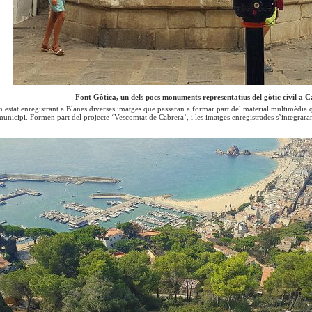
Font Gòtica, un dels pocs monuments representatius del gòtic civil a 
n estat enregistrant a Blanes diverses imatges que passaran a formar part del material multimèdia
municipi. Formen part del projecte ‘Vescomtat de Cabrera’, i les imatges enregistrades s’integrara