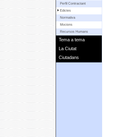
Perfil Contractant
Edictes
Normativa
Mocions
Recursos Humans
Tema a tema
La Ciutat
Ciutadans