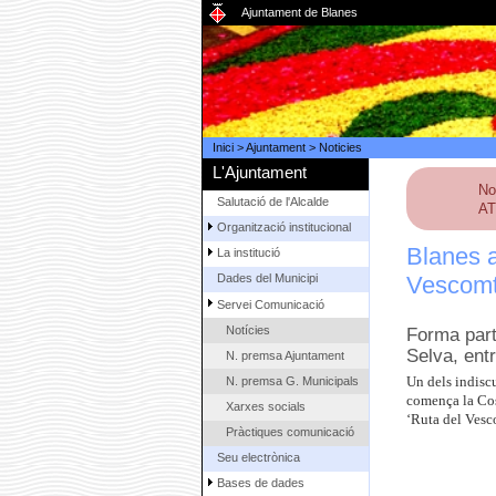
Ajuntament de Blanes
Inici
>
Ajuntament
>
Noticies
L'Ajuntament
No
Salutació de l'Alcalde
AT
Organització institucional
Blanes a
La institució
Vescomta
Dades del Municipi
Servei Comunicació
Notícies
Forma part
Selva, ent
N. premsa Ajuntament
N. premsa G. Municipals
Un dels indiscu
comença la Cost
Xarxes socials
‘Ruta del Vesco
Pràctiques comunicació
Seu electrònica
Bases de dades