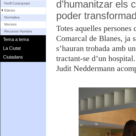
d’humanitzar els ce
Perfil Contractant
Edictes
poder transformad
Normativa
Mocions
Totes aquelles persones 
Recursos Humans
Comarcal de Blanes, ja si
Tema a tema
s’hauran trobada amb un s
La Ciutat
tractant-se d’un hospital
Ciutadans
Judit Neddermann acomp