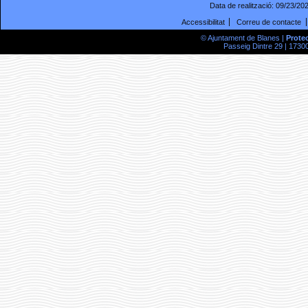
Data de realització:
09/23/20
Accessibilitat
Correu de contacte
© Ajuntament de Blanes |
Prote
Passeig Dintre 29 | 17300