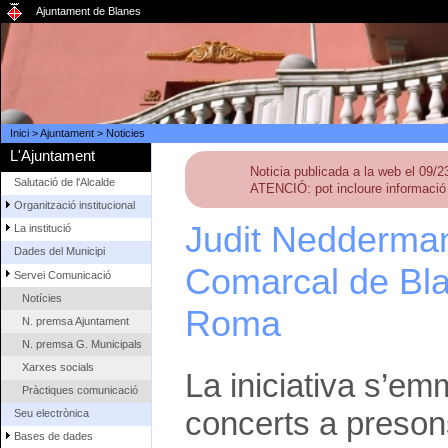
Ajuntament de Blanes
Inici
>
Ajuntament
>
Noticies
L'Ajuntament
Noticia publicada a la web el 09/
Salutació de l'Alcalde
ATENCIÓ: pot incloure informació 
Organització institucional
Judit Neddermann
La institució
Dades del Municipi
Comarcal de Bla
Servei Comunicació
Notícies
Roma
N. premsa Ajuntament
N. premsa G. Municipals
Xarxes socials
La iniciativa s’emm
Pràctiques comunicació
concerts a presons
Seu electrònica
Bases de dades