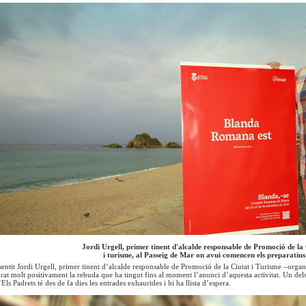
Jordi Urgell, primer tinent d'alcalde responsable de Promoció de la
i turisme, al Passeig de Mar on avui comencen els preparatius
sentit Jordi Urgell, primer tinent d’alcalde responsable de Promoció de la Ciutat i Turisme –org
at molt positivament la rebuda que ha tingut fins al moment l’anunci d’aquesta activitat. Un dels s
s Padrets té des de fa dies les entrades exhaurides i hi ha llista d’espera.