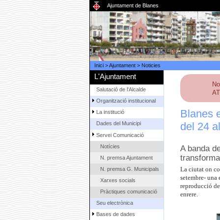
Ajuntament de Blanes
Inici
>
Ajuntament
>
Noticies
L'Ajuntament
No
Salutació de l'Alcalde
AT
Organització institucional
Blanes 
La institució
del 24 a
Dades del Municipi
Servei Comunicació
Notícies
A banda de
transforma
N. premsa Ajuntament
N. premsa G. Municipals
La ciutat on co
setembre- una e
Xarxes socials
reproducció de 
Pràctiques comunicació
enrere.
Seu electrònica
Bases de dades