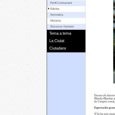
Perfil Contractant
Edictes
Normativa
Mocions
Recursos Humans
Tema a tema
La Ciutat
Ciutadans
Durant els darrers
Blanda-Blandae que
de l’imperi romà,
Espectacles gratu
N’hi ha una cinqua