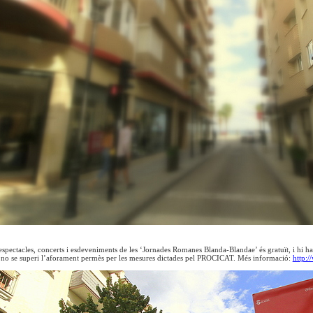
 espectacles, concerts i esdeveniments de les ‘Jornades Romanes Blanda-Blandae’ és gratuït, i hi haur
 no se superi l’aforament permès per les mesures dictades pel PROCICAT. Més informació:
http:/