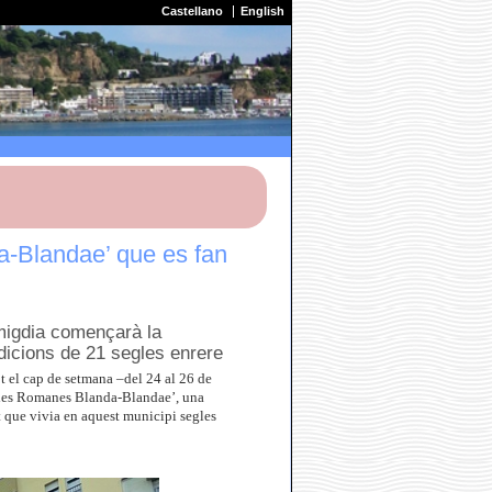
Castellano
English
a-Blandae’ que es fan
 migdia començarà la
dicions de 21 segles enrere
ot el cap de setmana –del 24 al 26 de
rnades Romanes Blanda-Blandae’, una
at que vivia en aquest municipi segles