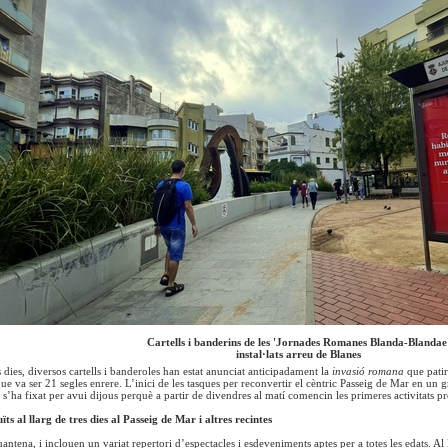
Cartells i banderins de les 'Jornades Romanes Blanda-Blandae
instal·lats arreu de Blanes
 dies, diversos cartells i banderoles han estat anunciat anticipadament la
invasió romana
que patir
 va ser 21 segles enrere. L’inici de les tasques per reconvertir el cèntric Passeig de Mar en un gr
 s’ha fixat per avui dijous perquè a partir de divendres al matí comencin les primeres activitats 
ïts al llarg de tres dies al Passeig de Mar i altres recintes
ntena, i inclouen un variat repertori d’espectacles i esdeveniments aptes per a totes les edats. Al l