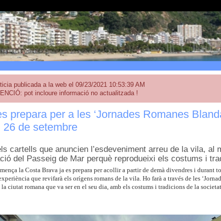
ticia publicada a la web el 09/23/2021 10:53:39 AM
ENCIÓ: pot incloure informació no actualitzada !
es prepara per a les ‘Jornades Romanes Bland
l 26 de setembre
ls cartells que anuncien l’esdeveniment arreu de la vila, al
ció del Passeig de Mar perquè reprodueixi els costums i tra
mença la Costa Brava ja es prepara per acollir a partir de demà divendres i durant t
xperiència que revifarà els orígens romans de la vila. Ho farà a través de les ‘Jo
la ciutat romana que va ser en el seu dia, amb els costums i tradicions de la societ