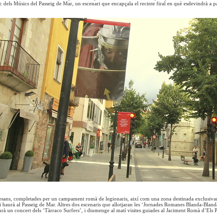
 dels Músics del Passeig de Mar, un escenari que encapçala el recinte firal en què esdevindrà a part
esans, completades per un campament romà de legionaris, així com una zona destinada exclusivamen
i haurà al Passeig de Mar. Altres dos escenaris que allotjaran les ‘Jornades Romanes Blanda-Blandae
aurà un concert dels ‘Tàrraco Surfers’, i diumenge al matí visites guiades al Jaciment Romà d’Els P