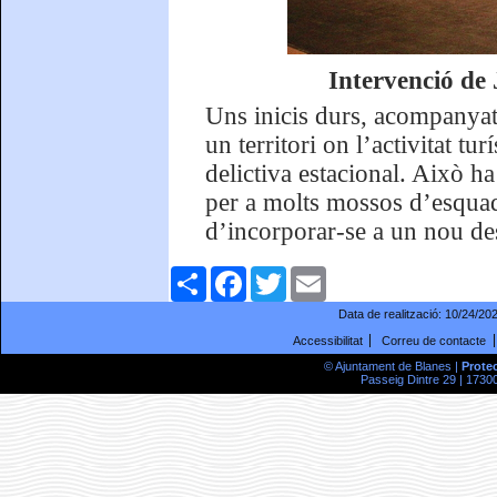
Intervenció de
Uns inicis durs, acompanyats 
un territori on l’activitat t
delictiva estacional. Això ha
per a molts mossos d’esquad
d’incorporar-se a un nou des
Comparteix
Facebook
Twitter
Email
Data de realització:
10/24/20
Accessibilitat
Correu de contacte
© Ajuntament de Blanes |
Prote
Passeig Dintre 29 | 17300