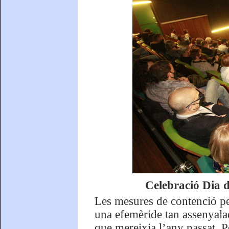
Celebració Dia d
Les mesures de contenció p
una efemèride tan assenyalad
que mereixia l’any passat. Pe