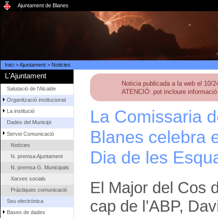
Ajuntament de Blanes
Inici
>
Ajuntament
>
Noticies
L'Ajuntament
Noticia publicada a la web el 10/
Salutació de l'Alcalde
ATENCIÓ: pot incloure informació 
Organització institucional
La Comissaria d
La institució
Dades del Municipi
Blanes celebra e
Servei Comunicació
Notícies
Dia de les Esqu
N. premsa Ajuntament
N. premsa G. Municipals
Xarxes socials
El Major del Cos 
Pràctiques comunicació
cap de l’ABP, Dav
Seu electrònica
Bases de dades