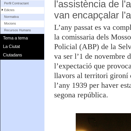
l’assistència de l
Perfil Contractant
Edictes
van encapçalar l’a
Normativa
Mocions
L’any passat es va compl
Recursos Humans
la comissaria dels Mosso
Tema a tema
Policial (ABP) de la Sel
La Ciutat
va ser l’1 de novembre d
Ciutadans
l’expectació que provoca
llavors al territori giron
l’any 1939 per haver esta
segona república.