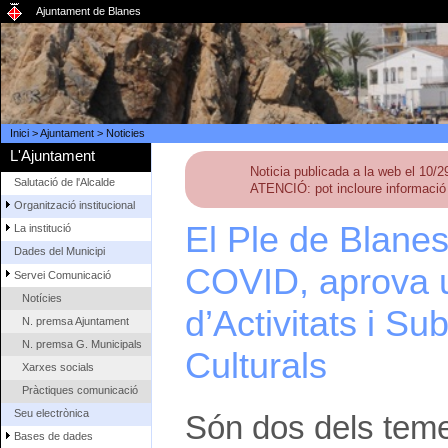
Ajuntament de Blanes
Inici
>
Ajuntament
>
Noticies
L'Ajuntament
Noticia publicada a la web el 10/
Salutació de l'Alcalde
ATENCIÓ: pot incloure informació 
Organització institucional
El Ple de Blanes
La institució
Dades del Municipi
COVID, aprova u
Servei Comunicació
Notícies
d’Activitats i Su
N. premsa Ajuntament
N. premsa G. Municipals
Culturals
Xarxes socials
Pràctiques comunicació
Seu electrònica
Són dos dels tem
Bases de dades