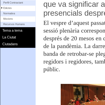
que va significar a
Perfil Contractant
Edictes
presencials desp
Normativa
Mocions
El vespre d’aquest passa
Recursos Humans
sessió plenària correspon
Tema a tema
després de 20 mesos en q
La Ciutat
Ciutadans
de la pandèmia. La darrer
banda de retrobar-se ple
regidors i regidores, tamb
públic.