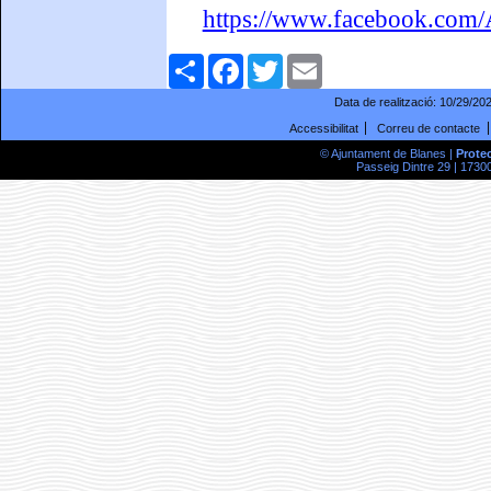
https://www.facebook.com
Comparteix
Facebook
Twitter
Email
Data de realització:
10/29/20
Accessibilitat
Correu de contacte
© Ajuntament de Blanes |
Prote
Passeig Dintre 29 | 17300