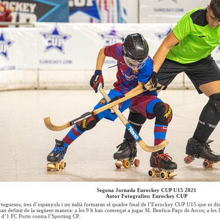
Segona Jornada Eurockey CUP U15 2021
Autor Fotografies: Eurockey CUP
tuguesos, tres d’espanyols i un italià formaran el quadre final de l’Eurockey CUP U15 que es dis
an definit de la següent manera: a les 9 h han començat a jugar SL Benfica-Paço de Arcos; a les
4 d’1 FC Porto contra l’Sporting CP.