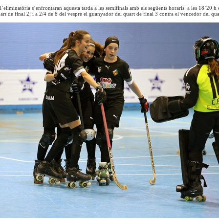
’eliminatòria s’enfrontaran aquesta tarda a les semifinals amb els següents horaris: a les 18’20 h 
t de final 2; i a 2/4 de 8 del vespre el guanyador del quart de final 3 contra el vencedor del quar