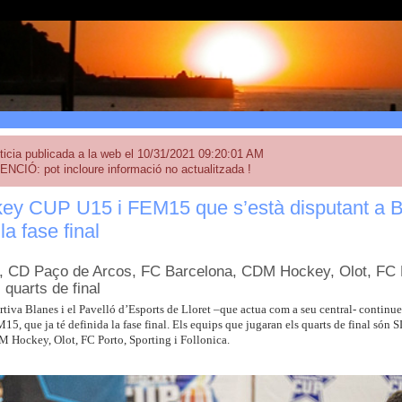
ticia publicada a la web el 10/31/2021 09:20:01 AM
ENCIÓ: pot incloure informació no actualitzada !
ey CUP U15 i FEM15 que s’està disputant a Bla
la fase final
, CD Paço de Arcos, FC Barcelona, CDM Hockey, Olot, FC Po
 quarts de final
rtiva Blanes i el Pavelló d’Esports de Lloret –que actua com a seu central- contin
, que ja té definida la fase final. Els equips que jugaran els quarts de final són
 Hockey, Olot, FC Porto, Sporting i Follonica.