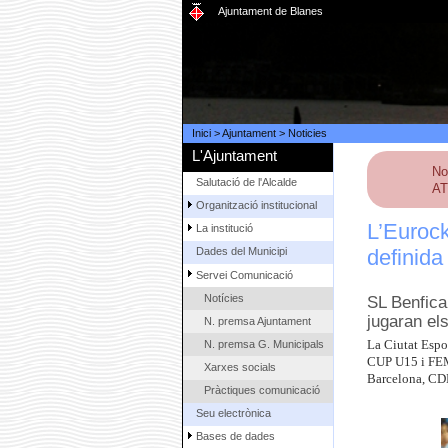
Ajuntament de Blanes
Inici
>
Ajuntament
>
Noticies
L'Ajuntament
No
Salutació de l'Alcalde
AT
Organització institucional
L’Eurock
La institució
definida 
Dades del Municipi
Servei Comunicació
Notícies
SL Benfica
jugaran els
N. premsa Ajuntament
N. premsa G. Municipals
La Ciutat Espo
CUP U15 i FEM15
Xarxes socials
Barcelona, CDM
Pràctiques comunicació
Seu electrònica
Bases de dades