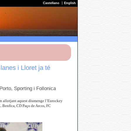
Castellano
English
nes i Lloret ja té
rto, Sporting i Follonica
uen allotjant aquest diumenge l’Eurockey
 SL Benfica, CD Paço de Arcos, FC