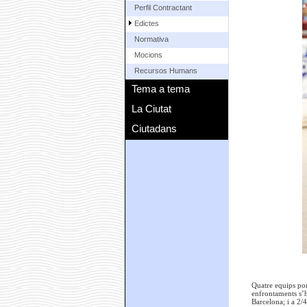
Perfil Contractant
Edictes
Normativa
Mocions
Recursos Humans
Tema a tema
La Ciutat
Ciutadans
Quatre equips por
enfrontaments s’h
Barcelona; i a 2/