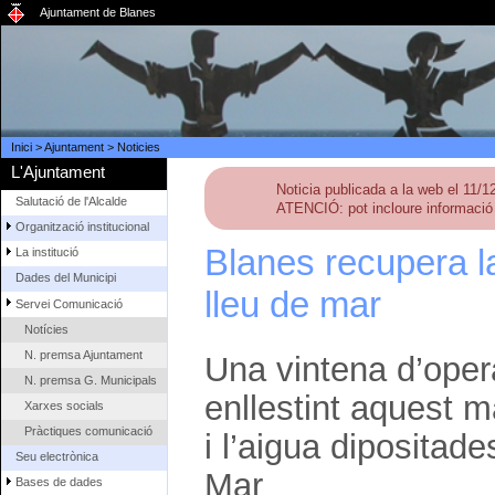
Ajuntament de Blanes
Inici
>
Ajuntament
>
Noticies
L'Ajuntament
Noticia publicada a la web el 11/
Salutació de l'Alcalde
ATENCIÓ: pot incloure informació 
Organització institucional
Blanes recupera l
La institució
Dades del Municipi
lleu de mar
Servei Comunicació
Notícies
N. premsa Ajuntament
Una vintena d’oper
N. premsa G. Municipals
enllestint aquest m
Xarxes socials
Pràctiques comunicació
i l’aigua dipositad
Seu electrònica
Mar
Bases de dades