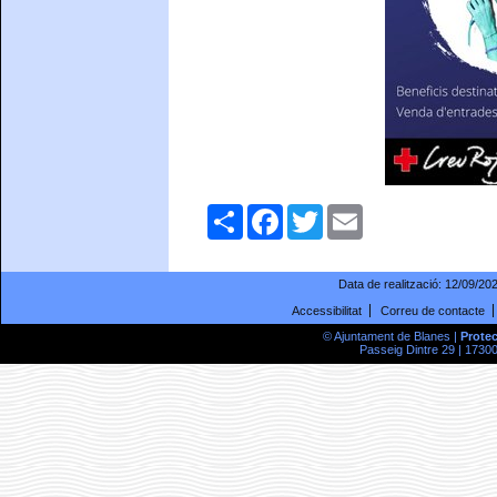
Comparteix
Facebook
Twitter
Email
Data de realització:
12/09/20
Accessibilitat
Correu de contacte
© Ajuntament de Blanes |
Prote
Passeig Dintre 29 | 17300