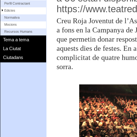
Perfil Contractant
https://www.teatre
Edictes
Normativa
Creu Roja Joventut de l’As
Mocions
a fons en la Campanya de 
Recursos Humans
que permetin donar resposta
Tema a tema
aquests dies de festes. En 
La Ciutat
complicitat de quatre humor
Ciutadans
sorra.