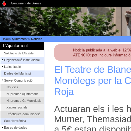
Ajuntament de Blanes
Inici
>
Ajuntament
>
Noticies
L'Ajuntament
Noticia publicada a la web el 12/
Salutació de l'Alcalde
ATENCIÓ: pot incloure informació 
Organització institucional
El Teatre de Blane
La institució
Dades del Municipi
Monòlegs per la 
Servei Comunicació
Notícies
Roja
N. premsa Ajuntament
N. premsa G. Municipals
Actuaran els i les
Xarxes socials
Pràctiques comunicació
Murner, Themasiado
Seu electrònica
a 5€ estan disponi
Bases de dades