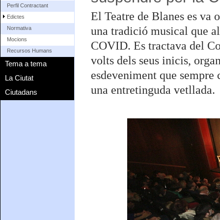
Perfil Contractant
El Teatre de Blanes es va 
Edictes
una tradició musical que a
Normativa
Mocions
COVID. Es tractava del Co
Recursos Humans
volts dels seus inicis, org
Tema a tema
esdeveniment que sempre co
La Ciutat
una entretinguda vetllada.
Ciutadans