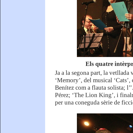
Els quatre intèrp
Ja a la segona part, la vetllad
‘Memory’, del musical ‘Cats’, 
Benítez com a flauta solista; l
Pérez; ‘The Lion King’, i fina
per una coneguda sèrie de ficció