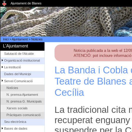
Ajuntament de Blanes
Inici
>
Ajuntament
>
Noticies
L'Ajuntament
Noticia publicada a la web el 12/
Salutació de l'Alcalde
ATENCIÓ: pot incloure informació 
Organització institucional
La Banda i Cobla 
La institució
Dades del Municipi
Teatre de Blanes 
Servei Comunicació
Notícies
Cecília
N. premsa Ajuntament
N. premsa G. Municipals
La tradicional cit
Xarxes socials
Pràctiques comunicació
recuperat enguany 
Seu electrònica
suspendre per la 
Bases de dades