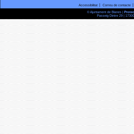
Accessibilitat
Correu de contacte
© Ajuntament de Blanes |
Prote
Passeig Dintre 29 | 17300