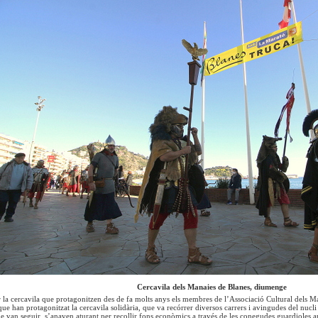
Cercavila dels Manaies de Blanes, diumenge
r la cercavila que protagonitzen des de fa molts anys els membres de l’Associació Cultural dels Ma
ue han protagonitzat la cercavila solidària, que va recórrer diversos carrers i avingudes del nucli
que van seguir, s’anaven aturant per recollir fons econòmics a través de les conegudes guardioles