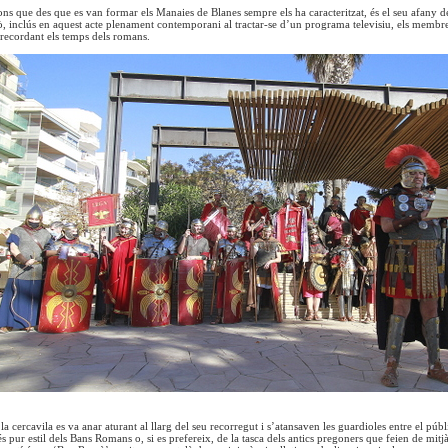
ons que des que es van formar els Manaies de Blanes sempre els ha caracteritzat, és el seu afany de
ixò, inclús en aquest acte plenament contemporani al tractar-se d’un programa televisiu, els memb
t recordant els temps dels romans.
 cercavila es va anar aturant al llarg del seu recorregut i s’atansaven les guardioles entre el púb
és pur estil dels Bans Romans o, si es prefereix, de la tasca dels antics pregoners que feien de mi