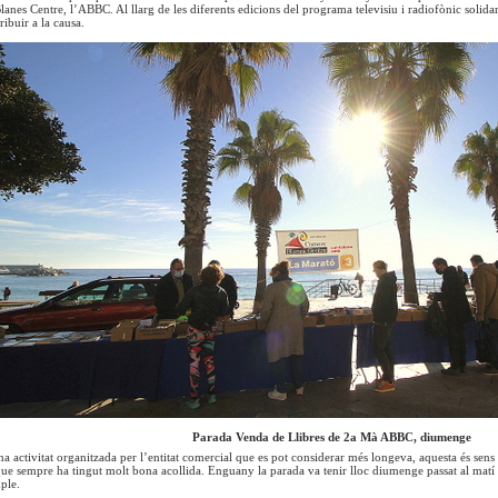
lanes Centre, l’ABBC. Al llarg de les diferents edicions del programa televisiu i radiofònic solidar
ribuir a la causa.
Parada Venda de Llibres de 2a Mà ABBC, diumenge
una activitat organitzada per l’entitat comercial que es pot considerar més longeva, aquesta és sen
ue sempre ha tingut molt bona acollida. Enguany la parada va tenir lloc diumenge passat al matí al
ple.