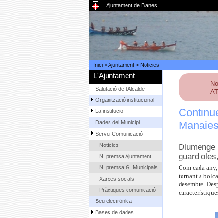
Ajuntament de Blanes
Inici
>
Ajuntament
>
Noticies
L'Ajuntament
No
Salutació de l'Alcalde
AT
Organització institucional
Continue
La institució
Manaies 
Dades del Municipi
Servei Comunicació
Notícies
Diumenge e
guardioles
N. premsa Ajuntament
N. premsa G. Municipals
Com cada any, 
tornant a bolc
Xarxes socials
desembre. Despr
Pràctiques comunicació
característique
Seu electrònica
Bases de dades