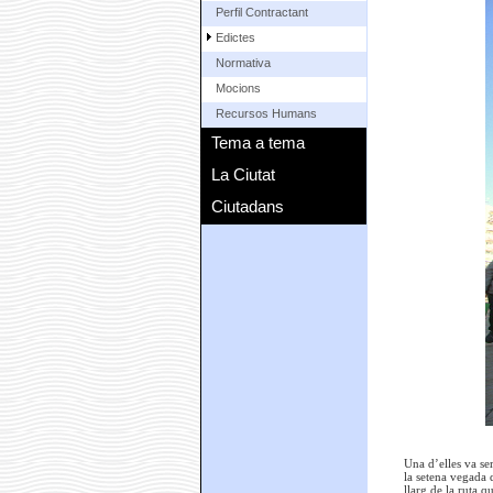
Perfil Contractant
Edictes
Normativa
Mocions
Recursos Humans
Tema a tema
La Ciutat
Ciutadans
Una d’elles va se
la setena vegada q
llarg de la ruta 