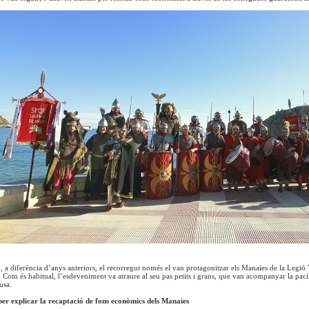
, a diferència d’anys anteriors, el recorregut només el van protagonitzar els Manaies de la Legi
 Com és habitual, l’esdeveniment va atraure al seu pas petits i grans, que van acompanyar la pac
usa.
r explicar la recaptació de fons econòmics dels Manaies