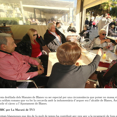
esta desfilada dels Manaies de Blanes va ser especial per una circumstància que potser no massa v
s soldats romans que va fer la cercavila amb la indumentària d’arquer era l’alcalde de Blanes, Àn
olir el càrrec a l’Ajuntament de Blanes.
’ABBC per La Marató de TV3
entitats blanenques que des de fa molt de temps ha contribuït any rere any a la recaptació de fon