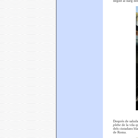
llegint al llarg d
Després de saluda
plebe
de la vila q
dels ciutadans bl
de Roma.