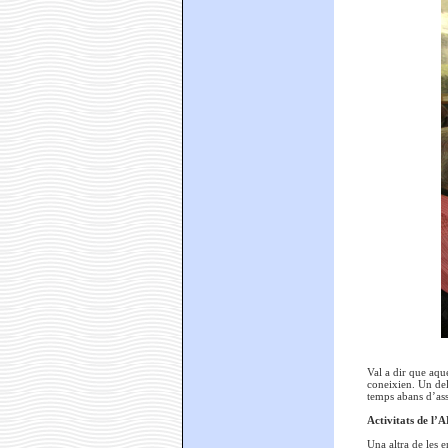
Val a dir que aqu
coneixien. Un del
temps abans d’ass
Activitats de l
Una altra de les 