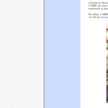
A banda de libres,
l’ABBC per firar-
sorprenent al més
Per últim, l’ABBC
‘La Nit de la Llu