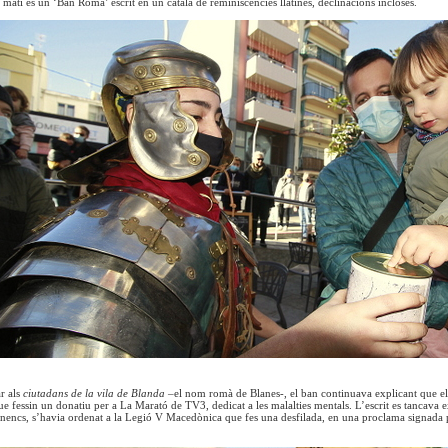
el matí és un ‘Ban Romà’ escrit en un català de reminiscències llatines, declinacions incloses.
r als
ciutadans de la vila de Blanda –
el nom romà de Blanes-, el ban continuava explicant que e
ue fessin un donatiu per a La Marató de TV3, dedicat a les malalties mentals. L’escrit es tancava ex
anencs, s’havia ordenat a la Legió V Macedònica que fes una desfilada, en una proclama signada 