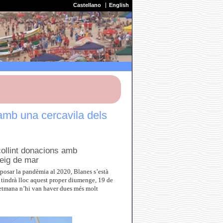
Castellano
English
amb una cercavila dels
collint donacions amb
seig de mar
posar la pandèmia al 2020, Blanes s’està
 tindrà lloc aquest proper diumenge, 19 de
 setmana n’hi van haver dues més molt