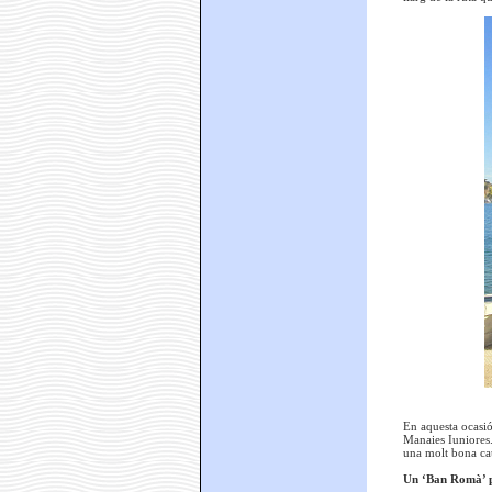
En aquesta ocasió
Manaies Iuniores.
una molt bona ca
Un ‘Ban Romà’ pe