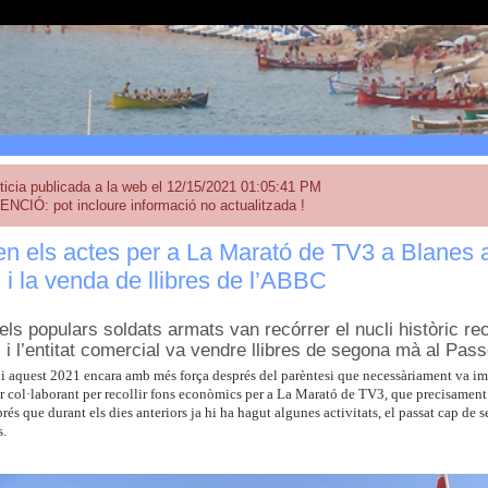
ticia publicada a la web el 12/15/2021 01:05:41 PM
ENCIÓ: pot incloure informació no actualitzada !
n els actes per a La Marató de TV3 a Blanes 
i la venda de llibres de l’ABBC
ls populars soldats armats van recórrer el nucli històric re
, i l’entitat comercial va vendre llibres de segona mà al Pas
i aquest 2021 encara amb més força després del parèntesi que necessàriament va im
ar col·laborant per recollir fons econòmics per a La Marató de TV3, que precisament
és que durant els dies anteriors ja hi ha hagut algunes activitats, el passat cap de
s.