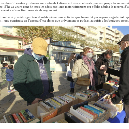
 també s’hi venien productes audiovisuals i altres curiositats culturals que van propiciar un entret
se. S’hi va veure gent de totes les edats, tot i que majoritàriament era públic adult a la recerca d
 avesat a córrer fira i mercats de segona mà.
 també té previst organitzar dissabte vinent una activitat que haurà fet per segona vegada, tot i 
m’, que consisteix en l’encesa d’espelmes que prèviament es podran adquirir a les botigues associa