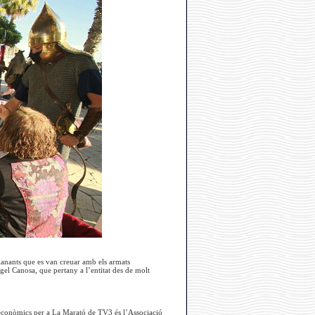
ianants que es van creuar amb els armats
gel Canosa, que pertany a l’entitat des de molt
s econòmics per a La Marató de TV3 és l’Associació