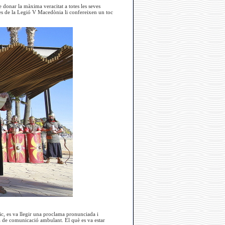
 donar la màxima veracitat a totes les seves
res de la Legió V Macedònia li confereixen un toc
lic, es va llegir una proclama pronunciada i
tjà de comunicació ambulant. El què es va estar