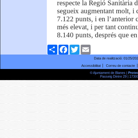
respecte la Regió Sanitària d
segueix augmentant molt, i co
7.122 punts, i en l’anterior
més elevat, i per tant continu
8.140 punts, després que en 
Comparteix
Facebook
Twitter
Email
Data de realització:
01/25/20
Accessibilitat
Correu de contacte
© Ajuntament de Blanes |
Prote
Passeig Dintre 29 | 17300