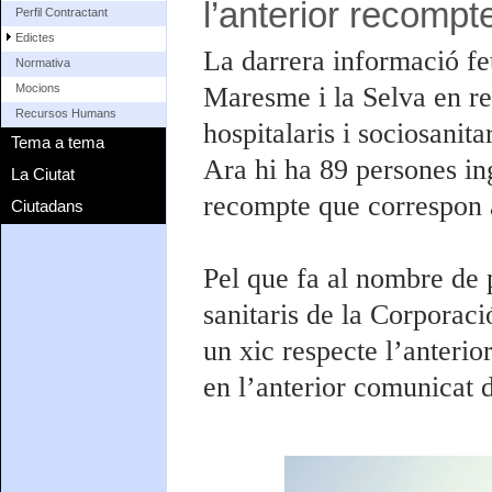
l’anterior recompt
Perfil Contractant
Edictes
La darrera informació fe
Normativa
Maresme i la Selva en re
Mocions
Recursos Humans
hospitalaris i sociosanita
Tema a tema
Ara hi ha 89 persones ing
La Ciutat
recompte que correspon a
Ciutadans
Pel que fa al nombre de p
sanitaris de la Corporaci
un xic respecte l’anteri
en l’anterior comunicat d