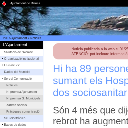
Ajuntament de Blanes
Inici
>
Ajuntament
>
Noticies
L'Ajuntament
Noticia publicada a la web el 01/
Salutació de l'Alcalde
ATENCIÓ: pot incloure informació 
Organització institucional
Hi ha 89 person
La institució
Dades del Municipi
sumant els Hospi
Servei Comunicació
Notícies
dos sociosanitar
N. premsa Ajuntament
N. premsa G. Municipals
Xarxes socials
Són 4 més que dijo
Pràctiques comunicació
rebrot ha augment
Seu electrònica
Bases de dades