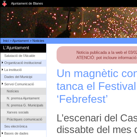
Ajuntament de Blanes
Inici
>
Ajuntament
>
Noticies
L'Ajuntament
Noticia publicada a la web el 03/
Salutació de l'Alcalde
ATENCIÓ: pot incloure informació 
Organització institucional
Un magnètic con
La institució
Dades del Municipi
tanca el Festiva
Servei Comunicació
Notícies
‘Febrefest’
N. premsa Ajuntament
N. premsa G. Municipals
Xarxes socials
L’escenari del Cas
Pràctiques comunicació
dissabte del mes d
Seu electrònica
Bases de dades