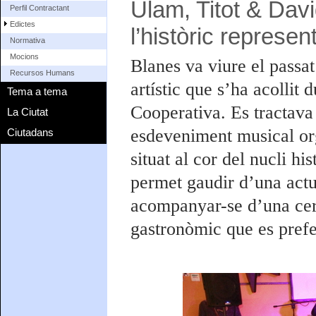
Ulam, Titot & Davi
Perfil Contractant
Edictes
l’històric represe
Normativa
Mocions
Blanes va viure el passat
Recursos Humans
artístic que s’ha acollit 
Tema a tema
Cooperativa. Es tractava
La Ciutat
esdeveniment musical org
Ciutadans
situat al cor del nucli h
permet gaudir d’una actu
acompanyar-se d’una cer
gastronòmic que es prefe