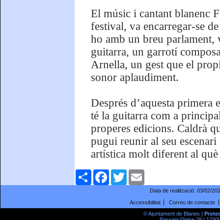
El músic i cantant blanenc F
festival, va encarregar-se d
ho amb un breu parlament, va
guitarra, un garrotí composat
Arnella, un gest que el propi
sonor aplaudiment.
Després d’aquesta primera ex
té la guitarra com a principa
properes edicions. Caldrà qu
pugui reunir al seu escenari
artística molt diferent al què
Comparteix
Facebook
Twitter
Email
Data de realització:
03/02/20
Accessibilitat
Correu de contacte
© Ajuntament de Blanes |
Prote
Passeig Dintre 29 | 17300