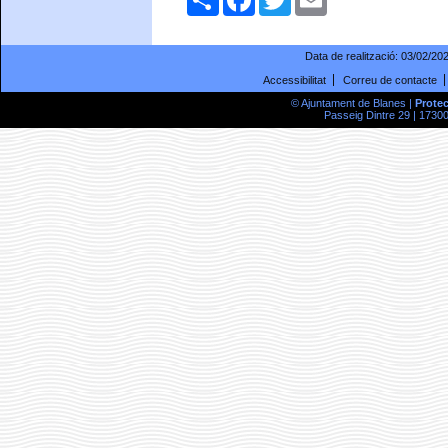
Data de realització:
03/02/20
Accessibilitat
Correu de contacte
© Ajuntament de Blanes |
Prote
Passeig Dintre 29 | 17300