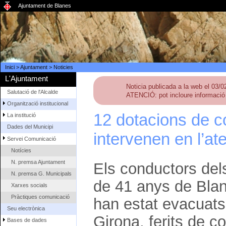
Ajuntament de Blanes
Inici
>
Ajuntament
>
Noticies
L'Ajuntament
Noticia publicada a la web el 03/
Salutació de l'Alcalde
ATENCIÓ: pot incloure informació 
Organització institucional
12 dotacions de c
La institució
Dades del Municipi
intervenen en l’at
Servei Comunicació
Notícies
N. premsa Ajuntament
Els conductors del
N. premsa G. Municipals
de 41 anys de Blan
Xarxes socials
Pràctiques comunicació
han estat evacuats
Seu electrònica
Girona, ferits de c
Bases de dades