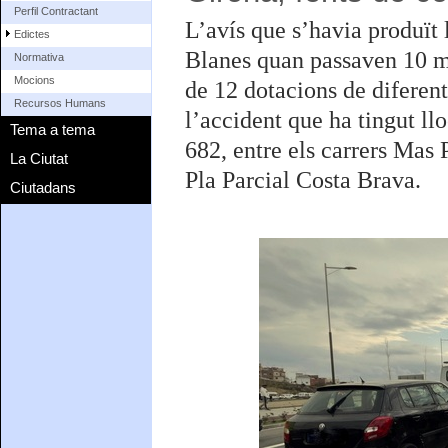
Perfil Contractant
L’avís que s’havia produït l
Edictes
Blanes quan passaven 10 mi
Normativa
Mocions
de 12 dotacions de diferen
Recursos Humans
l’accident que ha tingut ll
Tema a tema
682, entre els carrers Mas 
La Ciutat
Pla Parcial Costa Brava.
Ciutadans