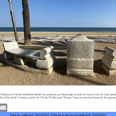
tat blanenca d’arrels andaluses també ha preparat per diumenge al matí un darrer acte de caire gas
loc al local de l’entitat a partir de 2/4 de 10 del matí. Durant l’àpat se serviran bunyols de quares
k
witter
Email
Data de realització:
03/25/2022
| Data de la darrera actualització:
03/25/2022