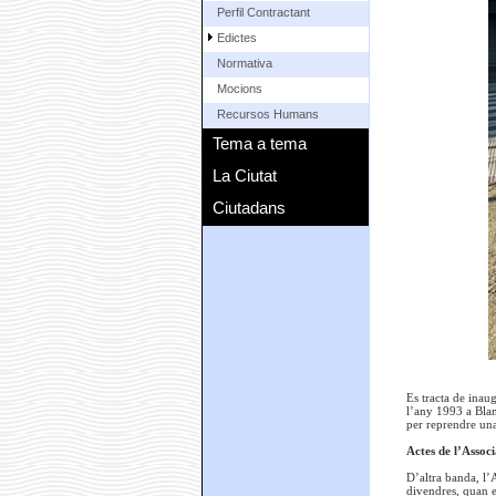
Perfil Contractant
Edictes
Normativa
Mocions
Recursos Humans
Tema a tema
La Ciutat
Ciutadans
Es tracta de inau
l’any 1993 a Blan
per reprendre una
Actes de l’Assoc
D’altra banda, l’
divendres, quan e