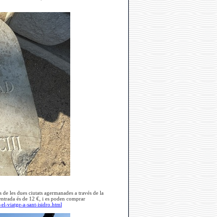
es de les dues ciutats agermanades a través de la
entrada és de 12 €, i es poden comprar
el-viatge-a-sant-isidro.html