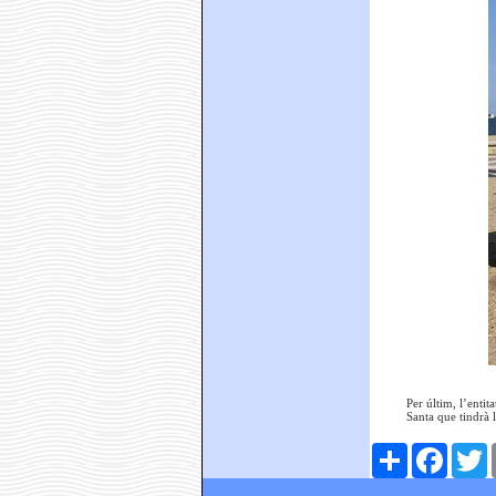
Per últim, l’enti
Santa que tindrà l
Comparteix
Faceboo
T