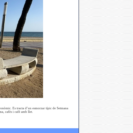
tronòmic. Es tracta d’un esmorzar típic de Setmana
ma, cafès i cafè amb llet.