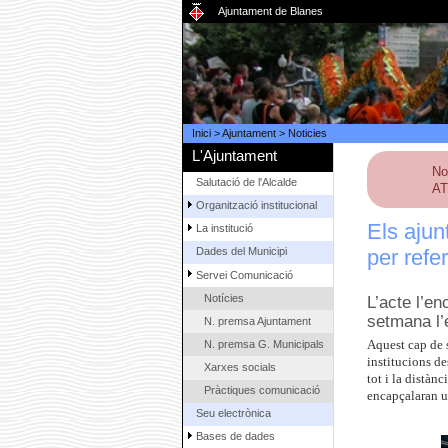
Ajuntament de Blanes
Inici
>
Ajuntament
>
Noticies
L'Ajuntament
No
Salutació de l'Alcalde
AT
Organització institucional
Els ajun
La institució
per ref
Dades del Municipi
Servei Comunicació
Notícies
L’acte l’en
setmana l’
N. premsa Ajuntament
N. premsa G. Municipals
Aquest cap de s
institucions de
Xarxes socials
tot i la distàn
Pràctiques comunicació
encapçalaran u
Seu electrònica
Bases de dades