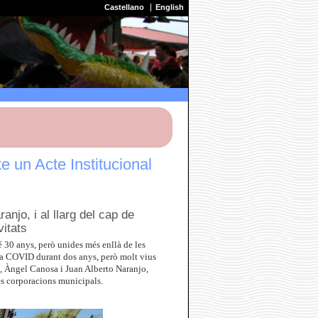
Castellano
English
e un Acte Institucional
njo, i al llarg del cap de
itats
 30 anys, però unides més enllà de les
r la COVID durant dos anys, però molt vius
is, Àngel Canosa i Juan Alberto Naranjo,
s corporacions municipals.