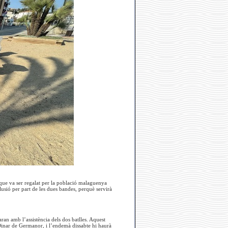
 que va ser regalat per la població malaguenya
usió per part de les dues bandes, perquè servirà
an amb l’assistència dels dos batlles. Aquest
 Dinar de Germanor, i l’endemà dissabte hi haurà