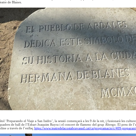
eatre de Blanes.
ítol ‘Preparando el Viaje a San Isidro’, la sessió començarà a les 9 de la nit, i fusionarà les cultur
 quadres de ball de l’Esbart Joaquim Ruyra i el concert de flamenc del grup Ábrego. El preu de l’
line a través de l’enllaç
https://www.teatredelacostabravasud.cat/ca/programacio/c/409-preparant-