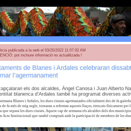
ticia publicada a la web el 03/25/2022 11:07:02 AM
ENCIÓ: pot incloure informació no actualitzada !
taments de Blanes i Ardales celebraran dissabt
ermar l’agermanament
capçalaran els dos alcaldes, Àngel Canosa i Juan Alberto Nara
entitat blanenca d’Ardales també ha programat diverses activ
etmana Blanes i Ardales, les dues ciutats agermanades oficialment des de fa gairebé
s de fa més de mig segle, tornaran a refermar aquests llaços, trencats físicament pe
cia que separa les dues ciutats. Aquest cap de setmana els alcaldes dels dos municip
n Acte Institucional que també comptarà amb la participació de membres de les due