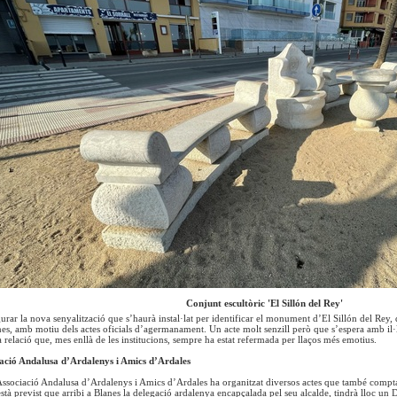
Conjunt escultòric 'El Sillón del Rey'
gurar la nova senyalització que s’haurà instal·lat per identificar el monument d’El Sillón del Rey,
es, amb motiu dels actes oficials d’agermanament. Un acte molt senzill però que s’espera amb il·l
 relació que, mes enllà de les institucions, sempre ha estat refermada per llaços més emotius.
iació Andalusa d’Ardalenys i Amics d’Ardales
Associació Andalusa d’Ardalenys i Amics d’Ardales ha organitzat diversos actes que també comptar
stà previst que arribi a Blanes la delegació ardalenya encapçalada pel seu alcalde, tindrà lloc un