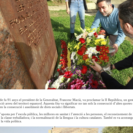
de fa 91 anys el president de la Generalitat, Francesc Macià, va proclamar la II República, un ge
ió arreu del territori espanyol. Aquesta fita va significar no tan sols la consecució d’altes quot
en la consecució i assoliment de drets socials i llibertats.
posta per l’escola pública, les millores en sanitat i l’atenció a les persones, el reconeixement de 
e la classe treballadora; i la normalització de la llengua i la cultura catalanes. També es va aconse
la vida política.