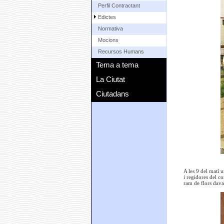
Perfil Contractant
Edictes
Normativa
Mocions
Recursos Humans
Tema a tema
La Ciutat
Ciutadans
A les 9 del matí 
i regidores del co
ram de flors dav