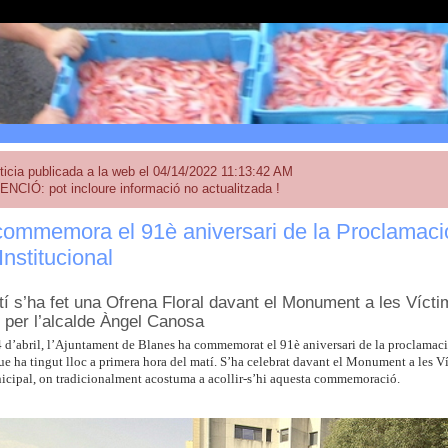
ticia publicada a la web el 04/14/2022 11:13:42 AM
ENCIÓ: pot incloure informació no actualitzada !
ommemora el 91è aniversari de la Proclamació
Institucional
í s’ha fet una Ofrena Floral davant el Monument a les Víct
 per l’alcalde Àngel Canosa
4 d’abril, l’Ajuntament de Blanes ha commemorat el 91è aniversari de la proclamaci
ue ha tingut lloc a primera hora del matí. S’ha celebrat davant el Monument a les 
cipal, on tradicionalment acostuma a acollir-s’hi aquesta commemoració.