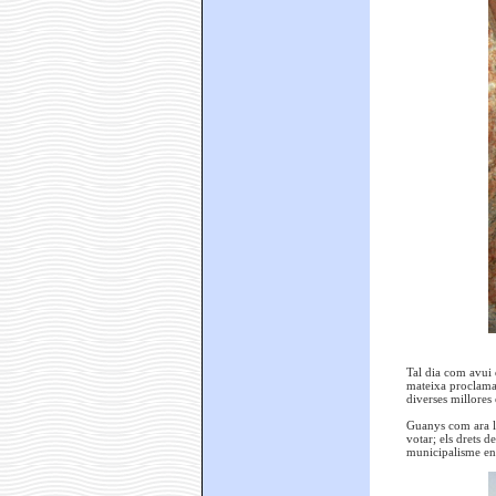
Tal dia com avui 
mateixa proclamac
diverses millores 
Guanys com ara l’a
votar; els drets d
municipalisme en 