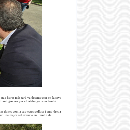
st que hores més tard va desembocar en la seva
es d’autogovern per a Catalunya, sinó també
les dones com a subjectes polítics i amb dret a
guir una major rellevància en l’àmbit del