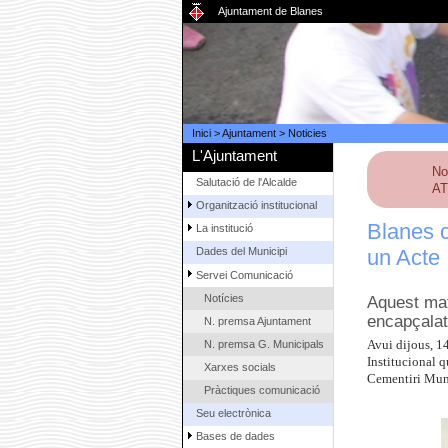
Ajuntament de Blanes
Inici
>
Ajuntament
>
Noticies
L'Ajuntament
No
Salutació de l'Alcalde
AT
Organització institucional
Blanes c
La institució
un Acte 
Dades del Municipi
Servei Comunicació
Notícies
Aquest mat
encapçalat
N. premsa Ajuntament
N. premsa G. Municipals
Avui dijous, 1
Institucional q
Xarxes socials
Cementiri Muni
Pràctiques comunicació
Seu electrònica
Bases de dades