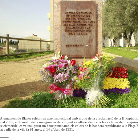
’Ajuntament de Blanes celebri un acte institucional amb motiu de la proclamació de la II República
ar al 2005, amb motiu de la inauguració del conjunt escultòric dedicat a les víctimes del franqu
st efemèride, es va inaugurar un banc pintat amb els colors de la bandera republicana a la Plaça B
t batlle de la vila fa 91 anys, el 14 d’abril de 1931.