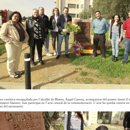
una comitiva encapçalada per l’alcalde de Blanes, Àngel Canosa, acompanyat del primer tinent d’al
nsistori blanenc, han participat en l’acte central de la commemoració. L’acte ha quedat centrat en 
ant del monument.