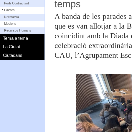
temps
Perfil Contractant
Edictes
A banda de les parades amb
Normativa
que es van allotjar a la 
Mocions
Recursos Humans
coincidint amb la Diada 
Tema a tema
celebració extraordinària
La Ciutat
CAU, l’Agrupament Escol
Ciutadans