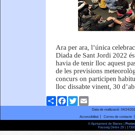
Ara per ara, l’única celebra
Diada de Sant Jordi 2022 és
havia de tenir lloc aquest pa
de les previsions meteorolò
concurs on participen habitu
lloc dissabte vinent, 30 d’abr
Comparteix
Facebook
Twitter
Email
Data de realització:
04/24/20
Accessibilitat
Correu de contacte
© Ajuntament de Blanes |
Prote
Passeig Dintre 29 | 17300