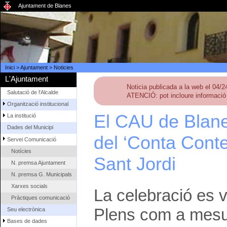
Ajuntament de Blanes
Inici
>
Ajuntament
>
Noticies
L'Ajuntament
Noticia publicada a la web el 04/
Salutació de l'Alcalde
ATENCIÓ: pot incloure informació 
Organització institucional
El CAU de Blane
La institució
Dades del Municipi
del ‘Conta Cont
Servei Comunicació
Notícies
Sant Jordi
N. premsa Ajuntament
N. premsa G. Municipals
Xarxes socials
La celebració es v
Pràctiques comunicació
Plens com a mesur
Seu electrònica
Bases de dades